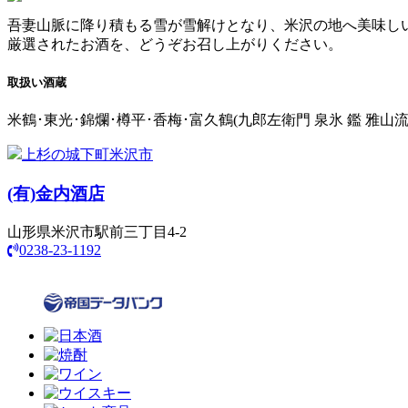
吾妻山脈に降り積もる雪が雪解けとなり、米沢の地へ美味し
厳選されたお酒を、どうぞお召し上がりください。
取扱い酒蔵
米鶴･東光･錦爛･樽平･香梅･富久鶴(九郎左衛門 泉氷 鑑 雅山
上杉の城下町米沢市
(有)
金内酒店
山形県米沢市駅前三丁目4-2
0238-23-1192