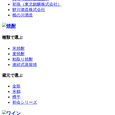
初孫（東北銘醸株式会社）
鯉川酒造株式会社
楯の川酒造
種類で選ぶ
米焼酎
麦焼酎
粕取り焼酎
連続式蒸留焼
蔵元で選ぶ
金龍
米鶴
樽平
初会シリーズ