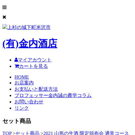
上杉の城下町米沢市
(有)
金内酒店
マイアカウント
カートを見る
HOME
お店案内
お支払いと配送方法
プロフェッサー金内誠の農学コラム
お問い合わせ
リンク
セット商品
TOP
>
セット商品
>
2021 山形の生酒 限定頒布会 通常コース