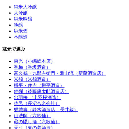
純米大吟醸
大吟醸
純米吟醸
吟醸
純米酒
本醸造
蔵元で選ぶ
東光（小嶋総本店）
香梅（香坂酒造）
富久鶴・九郎左衛門・雅山流（新藤酒造店）
米鶴（米鶴酒造）
樽平・住吉（樽平酒造）
錦爛（後藤康太郎酒造店）
出羽桜 （出羽桜酒造）
惣邑（長沼合名会社）
磐城壽（鈴木酒造店 長井蔵）
山法師（六歌仙）
蔵の隠し酒（六歌仙）
天弓（東の麓酒造）