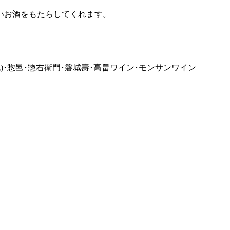
いお酒をもたらしてくれます。
流)･惣邑･惣右衛門･磐城壽･高畠ワイン･モンサンワイン