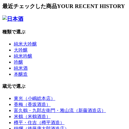
最近チェックした商品
YOUR RECENT HISTORY
種類で選ぶ
純米大吟醸
大吟醸
純米吟醸
吟醸
純米酒
本醸造
蔵元で選ぶ
東光（小嶋総本店）
香梅（香坂酒造）
富久鶴・九郎左衛門・雅山流（新藤酒造店）
米鶴（米鶴酒造）
樽平・住吉（樽平酒造）
錦爛（後藤康太郎酒造店）