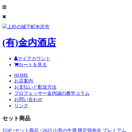
上杉の城下町米沢市
(有)
金内酒店
マイアカウント
カートを見る
HOME
お店案内
お支払いと配送方法
プロフェッサー金内誠の農学コラム
お問い合わせ
リンク
セット商品
TOP
>
セット商品
>
2025 山形の生酒 限定頒布会 プレミアム