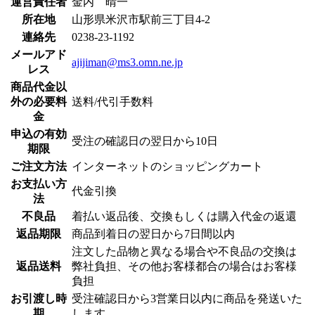
運営責任者
金内 晴一
所在地
山形県米沢市駅前三丁目4-2
連絡先
0238-23-1192
メールアド
ajijiman@ms3.omn.ne.jp
レス
商品代金以
外の必要料
送料/代引手数料
金
申込の有効
受注の確認日の翌日から10日
期限
ご注文方法
インターネットのショッピングカート
お支払い方
代金引換
法
不良品
着払い返品後、交換もしくは購入代金の返還
返品期限
商品到着日の翌日から7日間以内
注文した品物と異なる場合や不良品の交換は
返品送料
弊社負担、その他お客様都合の場合はお客様
負担
お引渡し時
受注確認日から3営業日以内に商品を発送いた
期
します。