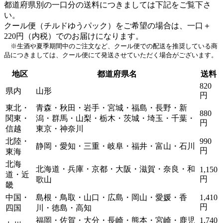
都道府県別の一口分の送料につきましては下記をご覧下さ
い。
クール便（チルドゆうパック）をご希望の場合は、一口＋
220円（内税）でのお届けになります。
※生酒や夏季期間中のご注文など、クール便での配送を推奨している商
品につきましては、クール便にて発送させていただく場合がございます。
地区
都道府県名
送料
820
県内
山形
円
東北・
青森・秋田・岩手・宮城・福島・長野・新
880
関東・
潟・群馬・山梨・栃木・茨城・埼玉・千葉・
円
信越
東京・神奈川
北陸・
990
静岡・愛知・三重・岐阜・福井・富山・石川
円
東海
北海
北海道・兵庫・京都・大阪・滋賀・奈良・和
1,150
道・近
円
歌山
畿
中国・
島根・鳥取・山口・広島・岡山・愛媛・香
1,410
円
四国
川・徳島・高知
福岡・佐賀・大分・長崎・熊本・宮崎・鹿児
1,740