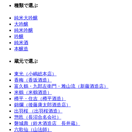
種類で選ぶ
純米大吟醸
大吟醸
純米吟醸
吟醸
純米酒
本醸造
蔵元で選ぶ
東光（小嶋総本店）
香梅（香坂酒造）
富久鶴・九郎左衛門・雅山流（新藤酒造店）
米鶴（米鶴酒造）
樽平・住吉（樽平酒造）
錦爛（後藤康太郎酒造店）
出羽桜 （出羽桜酒造）
惣邑（長沼合名会社）
磐城壽（鈴木酒造店 長井蔵）
六歌仙（山法師）