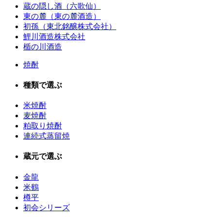
蔵の隠し酒（六歌仙）
東の麓（東の麓酒造）
初孫（東北銘醸株式会社）
鯉川酒造株式会社
楯の川酒造
焼酎
種類で選ぶ
米焼酎
麦焼酎
粕取り焼酎
連続式蒸留焼
蔵元で選ぶ
金龍
米鶴
樽平
初会シリーズ