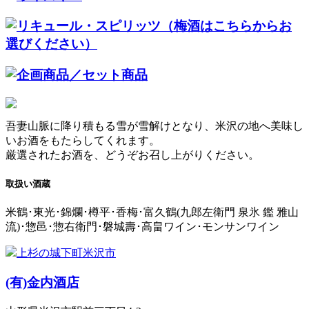
吾妻山脈に降り積もる雪が雪解けとなり、米沢の地へ美味し
いお酒をもたらしてくれます。
厳選されたお酒を、どうぞお召し上がりください。
取扱い酒蔵
米鶴･東光･錦爛･樽平･香梅･富久鶴(九郎左衛門 泉氷 鑑 雅山
流)･惣邑･惣右衛門･磐城壽･高畠ワイン･モンサンワイン
上杉の城下町米沢市
(有)
金内酒店