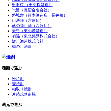
出羽桜 （出羽桜酒造）
惣邑（長沼合名会社）
磐城壽（鈴木酒造店 長井蔵）
山法師（六歌仙）
蔵の隠し酒（六歌仙）
天弓（東の麓酒造）
初孫（東北銘醸株式会社）
鯉川酒造株式会社
楯の川酒造
種類で選ぶ
米焼酎
麦焼酎
粕取り焼酎
連続式蒸留焼
蔵元で選ぶ