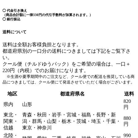
◯ 代金引き換え
（商品合計額に一律330円の代引手数料が加算されます。）
◯ 銀行振込
送料について
送料は全額お客様負担となります。
都道府県別の一口分の送料につきましては下記をご覧下さ
い。
クール便（チルドゆうパック）をご希望の場合は、一口＋
220円（内税）でのお届けになります。
※生酒や夏季期間中のご注文など、クール便での配送を推奨している商
品につきましては、クール便にて発送させていただく場合がございます。
地区
都道府県名
送料
820
県内
山形
円
東北・
青森・秋田・岩手・宮城・福島・長野・新
880
関東・
潟・群馬・山梨・栃木・茨城・埼玉・千葉・
円
信越
東京・神奈川
北陸・
990