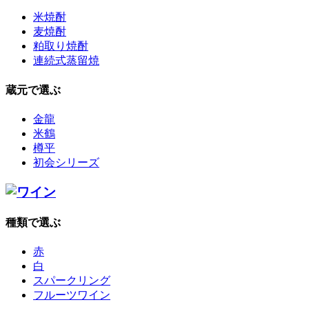
米焼酎
麦焼酎
粕取り焼酎
連続式蒸留焼
蔵元で選ぶ
金龍
米鶴
樽平
初会シリーズ
種類で選ぶ
赤
白
スパークリング
フルーツワイン