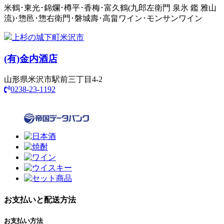
米鶴･東光･錦爛･樽平･香梅･富久鶴(九郎左衛門 泉氷 鑑 雅山
流)･惣邑･惣右衛門･磐城壽･高畠ワイン･モンサンワイン
上杉の城下町米沢市
(有)
金内酒店
山形県米沢市駅前三丁目4-2
0238-23-1192
お支払いと配送方法
お支払い方法