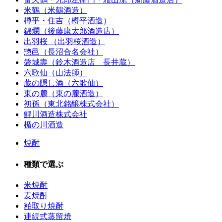
米鶴（米鶴酒造）
樽平・住吉（樽平酒造）
錦爛（後藤康太郎酒造店）
出羽桜 （出羽桜酒造）
惣邑（長沼合名会社）
磐城壽（鈴木酒造店 長井蔵）
六歌仙（山法師）
蔵の隠し酒（六歌仙）
東の麓（東の麓酒造）
初孫（東北銘醸株式会社）
鯉川酒造株式会社
楯の川酒造
焼酎
種類で選ぶ
米焼酎
麦焼酎
粕取り焼酎
連続式蒸留焼