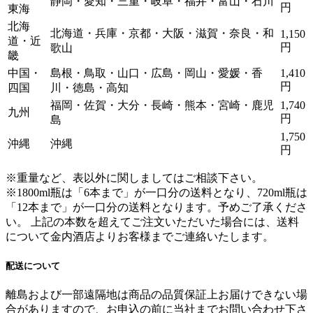
静岡・愛知・三重・岐阜・福井・富山・石川
円
東海
北海
北海道・兵庫・京都・大阪・滋賀・奈良・和
1,150
道・近
円
歌山
畿
中国・
島根・鳥取・山口・広島・岡山・愛媛・香
1,410
円
四国
川・徳島・高知
福岡・佐賀・大分・長崎・熊本・宮崎・鹿児
1,740
九州
円
島
1,750
沖縄
沖縄
円
※重量など、表以外に関しましてはご相談下さい。
※1800ml瓶は「6本まで」が一口分の送料となり、720ml瓶は
「12本まで」が一口分の送料となります。
予めご了承くださ
い。 上記の本数を超えてご注文いただいた場合には、送料
について金内酒店よりお客様までご連絡いたします。
配送について
離島および一部遠隔地は商品の品質保証上お届けできない場
合がありますので、お申込の前に当社までお問い合わせ下さ