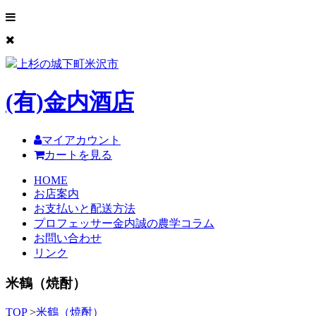
上杉の城下町米沢市
(有)
金内酒店
マイアカウント
カートを見る
HOME
お店案内
お支払いと配送方法
プロフェッサー金内誠の農学コラム
お問い合わせ
リンク
米鶴（焼酎）
TOP
>
米鶴（焼酎）