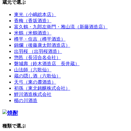
蔵元で選ぶ
東光（小嶋総本店）
香梅（香坂酒造）
富久鶴・九郎左衛門・雅山流（新藤酒造店）
米鶴（米鶴酒造）
樽平・住吉（樽平酒造）
錦爛（後藤康太郎酒造店）
出羽桜 （出羽桜酒造）
惣邑（長沼合名会社）
磐城壽（鈴木酒造店 長井蔵）
山法師（六歌仙）
蔵の隠し酒（六歌仙）
天弓（東の麓酒造）
初孫（東北銘醸株式会社）
鯉川酒造株式会社
楯の川酒造
種類で選ぶ