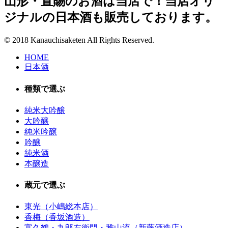
山形・置賜のお酒は当店で！当店オリ
ジナルの日本酒も販売しております。
© 2018 Kanauchisaketen All Rights Reserved.
HOME
日本酒
種類で選ぶ
純米大吟醸
大吟醸
純米吟醸
吟醸
純米酒
本醸造
蔵元で選ぶ
東光（小嶋総本店）
香梅（香坂酒造）
富久鶴・九郎左衛門・雅山流（新藤酒造店）