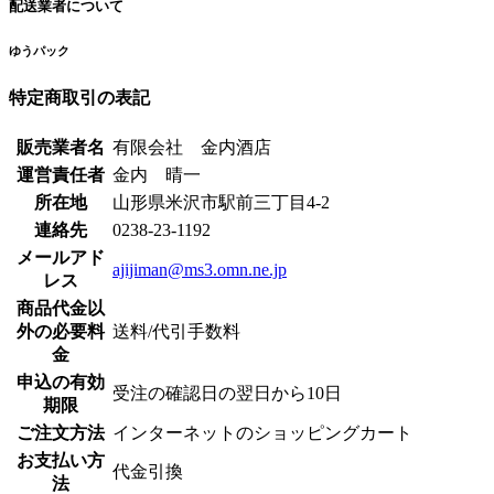
配送業者について
ゆうパック
特定商取引の表記
販売業者名
有限会社 金内酒店
運営責任者
金内 晴一
所在地
山形県米沢市駅前三丁目4-2
連絡先
0238-23-1192
メールアド
ajijiman@ms3.omn.ne.jp
レス
商品代金以
外の必要料
送料/代引手数料
金
申込の有効
受注の確認日の翌日から10日
期限
ご注文方法
インターネットのショッピングカート
お支払い方
代金引換
法