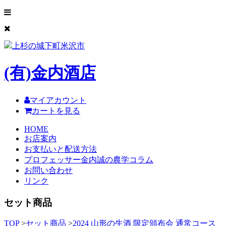
上杉の城下町米沢市
(有)
金内酒店
マイアカウント
カートを見る
HOME
お店案内
お支払いと配送方法
プロフェッサー金内誠の農学コラム
お問い合わせ
リンク
セット商品
TOP
>
セット商品
>
2024 山形の生酒 限定頒布会 通常コース