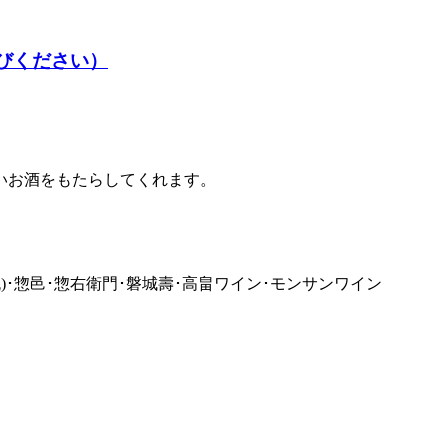
いお酒をもたらしてくれます。
流)･惣邑･惣右衛門･磐城壽･高畠ワイン･モンサンワイン