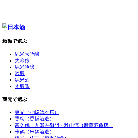
種類で選ぶ
純米大吟醸
大吟醸
純米吟醸
吟醸
純米酒
本醸造
蔵元で選ぶ
東光（小嶋総本店）
香梅（香坂酒造）
富久鶴・九郎左衛門・雅山流（新藤酒造店）
米鶴（米鶴酒造）