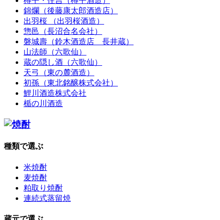
樽平・住吉（樽平酒造）
錦爛（後藤康太郎酒造店）
出羽桜 （出羽桜酒造）
惣邑（長沼合名会社）
磐城壽（鈴木酒造店 長井蔵）
山法師（六歌仙）
蔵の隠し酒（六歌仙）
天弓（東の麓酒造）
初孫（東北銘醸株式会社）
鯉川酒造株式会社
楯の川酒造
種類で選ぶ
米焼酎
麦焼酎
粕取り焼酎
連続式蒸留焼
蔵元で選ぶ