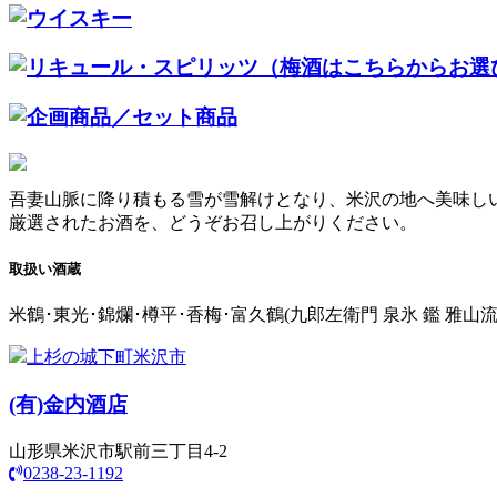
吾妻山脈に降り積もる雪が雪解けとなり、米沢の地へ美味し
厳選されたお酒を、どうぞお召し上がりください。
取扱い酒蔵
米鶴･東光･錦爛･樽平･香梅･富久鶴(九郎左衛門 泉氷 鑑 雅山
上杉の城下町米沢市
(有)
金内酒店
山形県米沢市駅前三丁目4-2
0238-23-1192