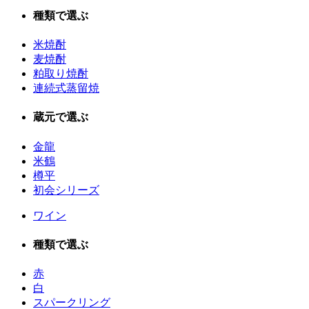
種類で選ぶ
米焼酎
麦焼酎
粕取り焼酎
連続式蒸留焼
蔵元で選ぶ
金龍
米鶴
樽平
初会シリーズ
ワイン
種類で選ぶ
赤
白
スパークリング