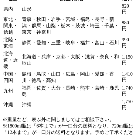
820
県内
山形
円
東北・
青森・秋田・岩手・宮城・福島・長野・新
880
関東・
潟・群馬・山梨・栃木・茨城・埼玉・千葉・
円
信越
東京・神奈川
北陸・
990
静岡・愛知・三重・岐阜・福井・富山・石川
円
東海
北海
北海道・兵庫・京都・大阪・滋賀・奈良・和
1,150
道・近
円
歌山
畿
中国・
島根・鳥取・山口・広島・岡山・愛媛・香
1,410
円
四国
川・徳島・高知
福岡・佐賀・大分・長崎・熊本・宮崎・鹿児
1,740
九州
円
島
1,750
沖縄
沖縄
円
※重量など、表以外に関しましてはご相談下さい。
※1800ml瓶は「6本まで」が一口分の送料となり、720ml瓶は
「12本まで」が一口分の送料となります。
予めご了承くださ