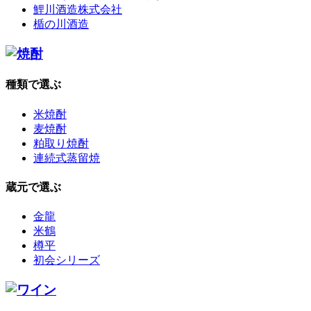
鯉川酒造株式会社
楯の川酒造
種類で選ぶ
米焼酎
麦焼酎
粕取り焼酎
連続式蒸留焼
蔵元で選ぶ
金龍
米鶴
樽平
初会シリーズ