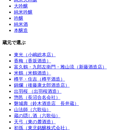
大吟醸
純米吟醸
吟醸
純米酒
本醸造
蔵元で選ぶ
東光（小嶋総本店）
香梅（香坂酒造）
富久鶴・九郎左衛門・雅山流（新藤酒造店）
米鶴（米鶴酒造）
樽平・住吉（樽平酒造）
錦爛（後藤康太郎酒造店）
出羽桜 （出羽桜酒造）
惣邑（長沼合名会社）
磐城壽（鈴木酒造店 長井蔵）
山法師（六歌仙）
蔵の隠し酒（六歌仙）
天弓（東の麓酒造）
初孫（東北銘醸株式会社）