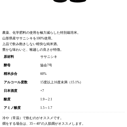
農薬、化学肥料の使用を極力減らした特別栽培米。
山形県産ササニシキを100%使用。
上品で飲み飽きしない軽快な純米酒。
豊かな味わいと、喉越しの良さが特徴。
原材料
ササニシキ
酵母
協会7号
精米歩合
60%
アルコール度数
15度以上16度未満（15.1%）
日本酒度
+7
酸度
1.9～2.1
アミノ酸度
1.5～1.7
冷や（常温）で飲むのがオススメです。
燗をする場合は、35～40°の人肌燗がオススメします。