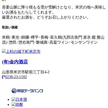
吾妻山脈に降り積もる雪が雪解けとなり、米沢の地へ美味し
いお酒をもたらしてくれます。
厳選されたお酒を、どうぞお召し上がりください。
取扱い酒蔵
米鶴･東光･錦爛･樽平･香梅･富久鶴(九郎左衛門 泉氷 鑑 雅山
流)･惣邑･惣右衛門･磐城壽･高畠ワイン･モンサンワイン
上杉の城下町米沢市
(有)
金内酒店
山形県米沢市駅前三丁目4-2
0238-23-1192