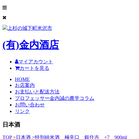
上杉の城下町米沢市
(有)
金内酒店
マイアカウント
カートを見る
HOME
お店案内
お支払いと配送方法
プロフェッサー金内誠の農学コラム
お問い合わせ
リンク
日本酒
TOP
>
日本酒
>
特別純米酒 極辛口 銀住吉 +7 900ml