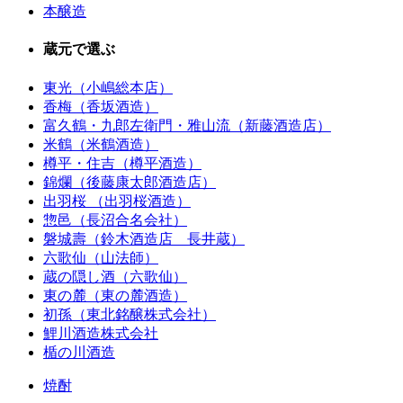
本醸造
蔵元で選ぶ
東光（小嶋総本店）
香梅（香坂酒造）
富久鶴・九郎左衛門・雅山流（新藤酒造店）
米鶴（米鶴酒造）
樽平・住吉（樽平酒造）
錦爛（後藤康太郎酒造店）
出羽桜 （出羽桜酒造）
惣邑（長沼合名会社）
磐城壽（鈴木酒造店 長井蔵）
六歌仙（山法師）
蔵の隠し酒（六歌仙）
東の麓（東の麓酒造）
初孫（東北銘醸株式会社）
鯉川酒造株式会社
楯の川酒造
焼酎