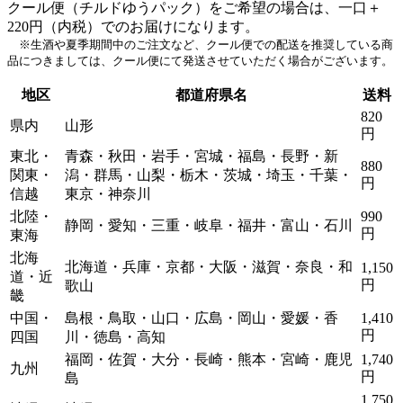
クール便（チルドゆうパック）をご希望の場合は、一口＋
220円（内税）でのお届けになります。
※生酒や夏季期間中のご注文など、クール便での配送を推奨している商
品につきましては、クール便にて発送させていただく場合がございます。
地区
都道府県名
送料
820
県内
山形
円
東北・
青森・秋田・岩手・宮城・福島・長野・新
880
関東・
潟・群馬・山梨・栃木・茨城・埼玉・千葉・
円
信越
東京・神奈川
北陸・
990
静岡・愛知・三重・岐阜・福井・富山・石川
円
東海
北海
北海道・兵庫・京都・大阪・滋賀・奈良・和
1,150
道・近
円
歌山
畿
中国・
島根・鳥取・山口・広島・岡山・愛媛・香
1,410
円
四国
川・徳島・高知
福岡・佐賀・大分・長崎・熊本・宮崎・鹿児
1,740
九州
円
島
1,750