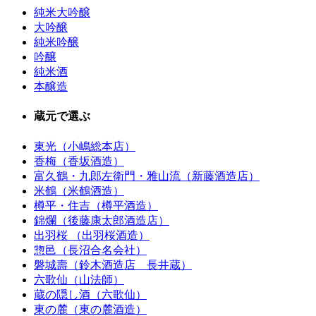
純米大吟醸
大吟醸
純米吟醸
吟醸
純米酒
本醸造
蔵元で選ぶ
東光（小嶋総本店）
香梅（香坂酒造）
富久鶴・九郎左衛門・雅山流（新藤酒造店）
米鶴（米鶴酒造）
樽平・住吉（樽平酒造）
錦爛（後藤康太郎酒造店）
出羽桜 （出羽桜酒造）
惣邑（長沼合名会社）
磐城壽（鈴木酒造店 長井蔵）
六歌仙（山法師）
蔵の隠し酒（六歌仙）
東の麓（東の麓酒造）