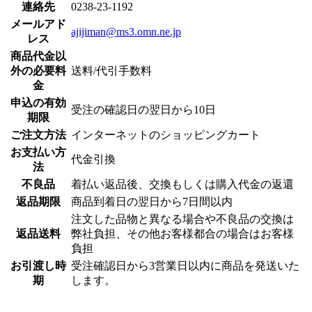
連絡先
0238-23-1192
メールアド
ajijiman@ms3.omn.ne.jp
レス
商品代金以
外の必要料
送料/代引手数料
金
申込の有効
受注の確認日の翌日から10日
期限
ご注文方法
インターネットのショッピングカート
お支払い方
代金引換
法
不良品
着払い返品後、交換もしくは購入代金の返還
返品期限
商品到着日の翌日から7日間以内
注文した品物と異なる場合や不良品の交換は
返品送料
弊社負担、その他お客様都合の場合はお客様
負担
お引渡し時
受注確認日から3営業日以内に商品を発送いた
期
します。