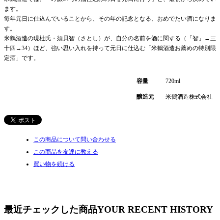
ます。
毎年元日に仕込んでいることから、その年の記念となる、おめでたい酒になりま
す。
米鶴酒造の現杜氏・須貝智（さとし）が、自分の名前を酒に関する（「智」→三
十四→34）ほど、強い思い入れを持って元日に仕込む「米鶴酒造お薦めの特別限
定酒」です。
容量
720ml
醸造元
米鶴酒造株式会社
この商品について問い合わせる
この商品を友達に教える
買い物を続ける
最近チェックした商品
YOUR RECENT HISTORY