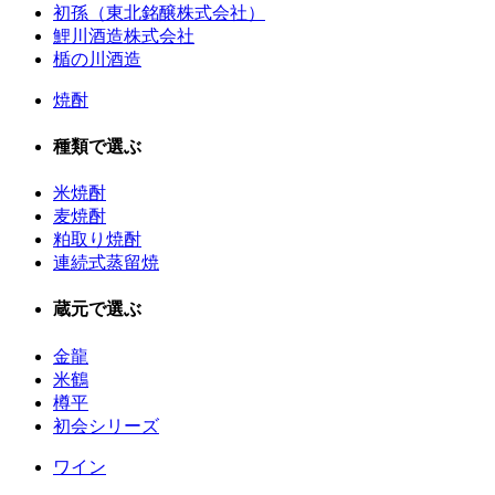
初孫（東北銘醸株式会社）
鯉川酒造株式会社
楯の川酒造
焼酎
種類で選ぶ
米焼酎
麦焼酎
粕取り焼酎
連続式蒸留焼
蔵元で選ぶ
金龍
米鶴
樽平
初会シリーズ
ワイン