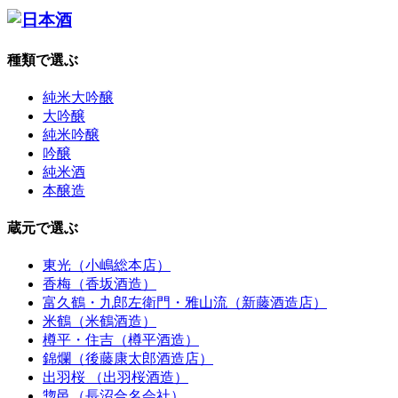
種類で選ぶ
純米大吟醸
大吟醸
純米吟醸
吟醸
純米酒
本醸造
蔵元で選ぶ
東光（小嶋総本店）
香梅（香坂酒造）
富久鶴・九郎左衛門・雅山流（新藤酒造店）
米鶴（米鶴酒造）
樽平・住吉（樽平酒造）
錦爛（後藤康太郎酒造店）
出羽桜 （出羽桜酒造）
惣邑（長沼合名会社）