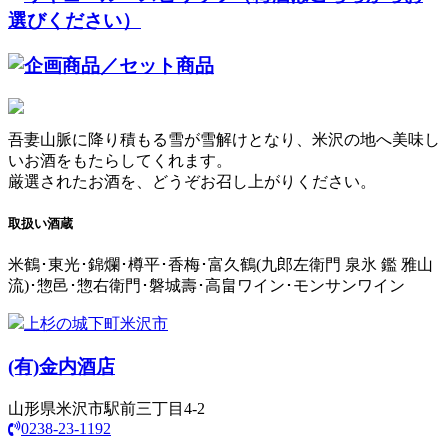
吾妻山脈に降り積もる雪が雪解けとなり、米沢の地へ美味し
いお酒をもたらしてくれます。
厳選されたお酒を、どうぞお召し上がりください。
取扱い酒蔵
米鶴･東光･錦爛･樽平･香梅･富久鶴(九郎左衛門 泉氷 鑑 雅山
流)･惣邑･惣右衛門･磐城壽･高畠ワイン･モンサンワイン
上杉の城下町米沢市
(有)
金内酒店
山形県米沢市駅前三丁目4-2
0238-23-1192