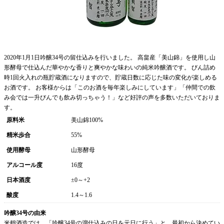
2020年1月1日吟醸34号の留仕込みを行いました。 高畠産「美山錦」を使用し山
形酵母で仕込んだ華やかな香りと爽やかな味わいの純米吟醸酒です。 びん詰め
時1回火入れの瓶貯蔵酒になりますので、貯蔵日数に応じた味の変化が楽しめる
お酒です。 お客様からは「このお酒を毎年楽しみにしています」「仲間での飲
み会では一升びんでも飲み切っちゃう！」など好評の声を多数いただいておりま
す。
原料米
美山錦100%
精米歩合
55%
使用酵母
山形酵母
アルコール度
16度
日本酒度
±0～+2
酸度
1.4～1.6
吟醸34号の由来
米鶴酒造では、「吟醸34号の溜仕込みの日を元日に行う」と、最初から決めてい