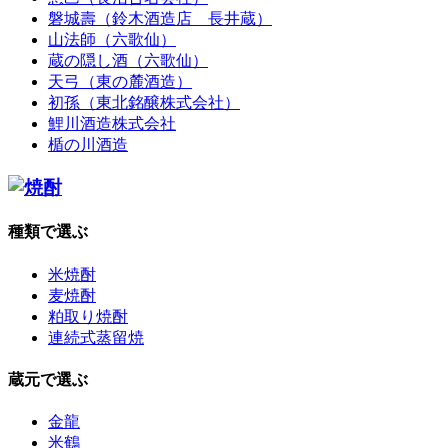
磐城壽（鈴木酒造店 長井蔵）
山法師（六歌仙）
蔵の隠し酒（六歌仙）
天弓（東の麓酒造）
初孫（東北銘醸株式会社）
鯉川酒造株式会社
楯の川酒造
種類で選ぶ
米焼酎
麦焼酎
粕取り焼酎
連続式蒸留焼
蔵元で選ぶ
金龍
米鶴