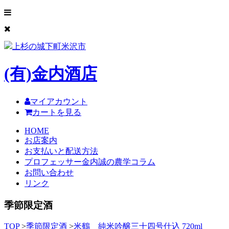
上杉の城下町米沢市
(有)
金内酒店
マイアカウント
カートを見る
HOME
お店案内
お支払いと配送方法
プロフェッサー金内誠の農学コラム
お問い合わせ
リンク
季節限定酒
TOP
>
季節限定酒
>
米鶴 純米吟醸三十四号仕込 720ml