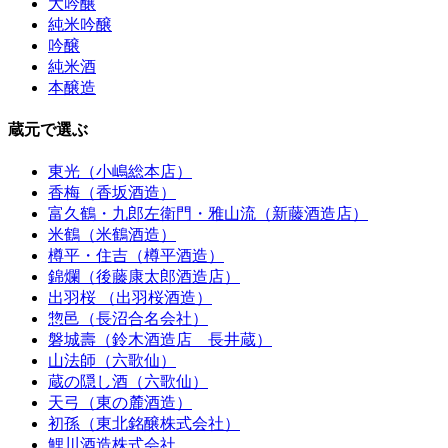
大吟醸
純米吟醸
吟醸
純米酒
本醸造
蔵元で選ぶ
東光（小嶋総本店）
香梅（香坂酒造）
富久鶴・九郎左衛門・雅山流（新藤酒造店）
米鶴（米鶴酒造）
樽平・住吉（樽平酒造）
錦爛（後藤康太郎酒造店）
出羽桜 （出羽桜酒造）
惣邑（長沼合名会社）
磐城壽（鈴木酒造店 長井蔵）
山法師（六歌仙）
蔵の隠し酒（六歌仙）
天弓（東の麓酒造）
初孫（東北銘醸株式会社）
鯉川酒造株式会社