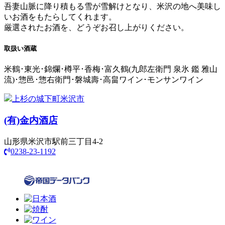
吾妻山脈に降り積もる雪が雪解けとなり、米沢の地へ美味し
いお酒をもたらしてくれます。
厳選されたお酒を、どうぞお召し上がりください。
取扱い酒蔵
米鶴･東光･錦爛･樽平･香梅･富久鶴(九郎左衛門 泉氷 鑑 雅山
流)･惣邑･惣右衛門･磐城壽･高畠ワイン･モンサンワイン
上杉の城下町米沢市
(有)
金内酒店
山形県米沢市駅前三丁目4-2
0238-23-1192