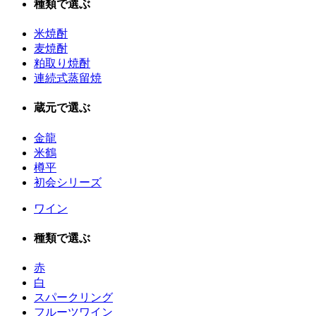
種類で選ぶ
米焼酎
麦焼酎
粕取り焼酎
連続式蒸留焼
蔵元で選ぶ
金龍
米鶴
樽平
初会シリーズ
ワイン
種類で選ぶ
赤
白
スパークリング
フルーツワイン