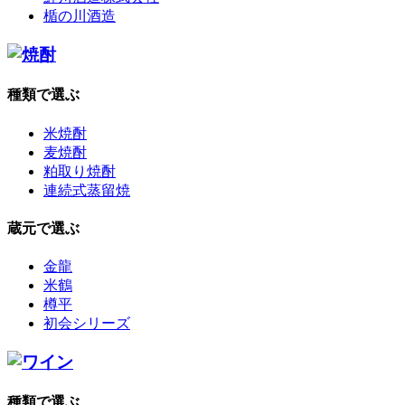
楯の川酒造
種類で選ぶ
米焼酎
麦焼酎
粕取り焼酎
連続式蒸留焼
蔵元で選ぶ
金龍
米鶴
樽平
初会シリーズ
種類で選ぶ