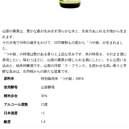
山形の農業は、豊かな森が生み出す清らかな水と、生命力あふれる大地から生ま
れます。
その大地で10年の歳月をかけて、10万種類もの苗から「つや姫」が生まれまし
た。
「つや姫」の特徴は艶のある香りと上品な甘みです。米の特長を、そのまま酒に
表現したい。味わうほどに、山形の農業が感じられる酒にしたい。そんな思いを
込めた、純米吟醸酒です。山形の洋梨「ラ・フランス」を想わせる高い香りと芳
醇な旨みは、出羽桜からの新たな提案です。
原料米
特別栽培米「つや姫」100％
使用酵母
山形酵母
精米歩合
50％
アルコール度数
15度
日本酒度
+1
酸度
1.4