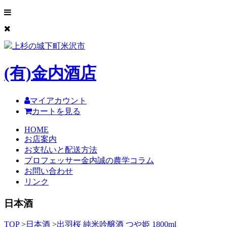
上杉の城下町米沢市
(有)
金内酒店
マイアカウント
カートを見る
HOME
お店案内
お支払いと配送方法
プロフェッサー金内誠の農学コラム
お問い合わせ
リンク
日本酒
TOP
>
日本酒
>
出羽桜 純米吟醸酒 つや姫 1800ml