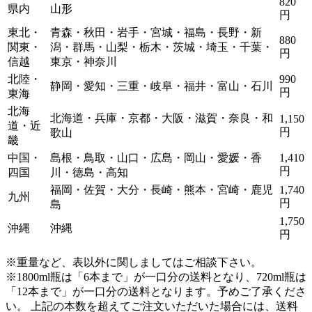
820
県内
山形
円
東北・
青森・秋田・岩手・宮城・福島・長野・新
880
関東・
潟・群馬・山梨・栃木・茨城・埼玉・千葉・
円
信越
東京・神奈川
北陸・
990
静岡・愛知・三重・岐阜・福井・富山・石川
円
東海
北海
北海道・兵庫・京都・大阪・滋賀・奈良・和
1,150
道・近
円
歌山
畿
中国・
島根・鳥取・山口・広島・岡山・愛媛・香
1,410
円
四国
川・徳島・高知
福岡・佐賀・大分・長崎・熊本・宮崎・鹿児
1,740
九州
円
島
1,750
沖縄
沖縄
円
※重量など、表以外に関しましてはご相談下さい。
※1800ml瓶は「6本まで」が一口分の送料となり、720ml瓶は
「12本まで」が一口分の送料となります。
予めご了承くださ
い。 上記の本数を超えてご注文いただいた場合には、送料