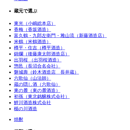
蔵元で選ぶ
東光（小嶋総本店）
香梅（香坂酒造）
富久鶴・九郎左衛門・雅山流（新藤酒造店）
米鶴（米鶴酒造）
樽平・住吉（樽平酒造）
錦爛（後藤康太郎酒造店）
出羽桜 （出羽桜酒造）
惣邑（長沼合名会社）
磐城壽（鈴木酒造店 長井蔵）
六歌仙（山法師）
蔵の隠し酒（六歌仙）
東の麓（東の麓酒造）
初孫（東北銘醸株式会社）
鯉川酒造株式会社
楯の川酒造
焼酎