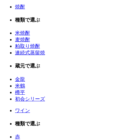
焼酎
種類で選ぶ
米焼酎
麦焼酎
粕取り焼酎
連続式蒸留焼
蔵元で選ぶ
金龍
米鶴
樽平
初会シリーズ
ワイン
種類で選ぶ
赤