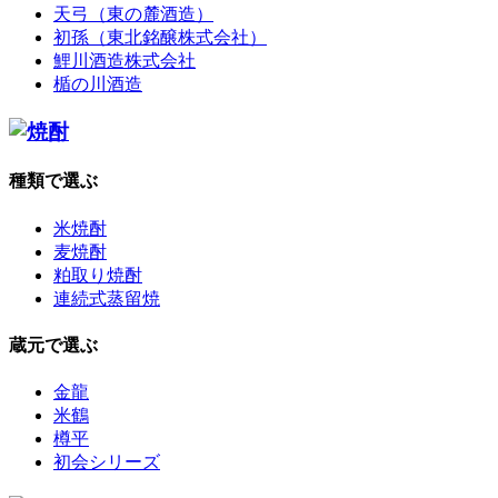
天弓（東の麓酒造）
初孫（東北銘醸株式会社）
鯉川酒造株式会社
楯の川酒造
種類で選ぶ
米焼酎
麦焼酎
粕取り焼酎
連続式蒸留焼
蔵元で選ぶ
金龍
米鶴
樽平
初会シリーズ