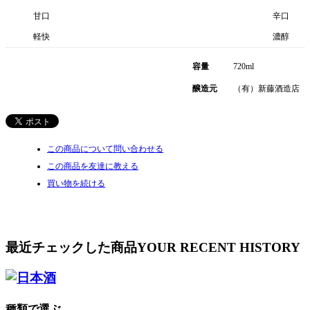
甘口
辛口
軽快
濃醇
容量
720ml
醸造元
（有）新藤酒造店
この商品について問い合わせる
この商品を友達に教える
買い物を続ける
最近チェックした商品
YOUR RECENT HISTORY
種類で選ぶ