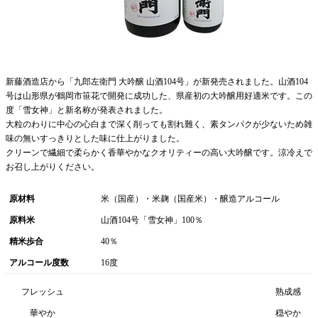
新藤酒造店から「九郎左衛門 大吟醸 山酒104号」が新発売されました。山酒104
号は山形県が鶴岡市笹花で開発に成功した、県産初の大吟醸用好適米です。この
度「雪女神」と新名称が発表されました。
大粒のわりに中心の心白まで深く削っても割れ難く、素タンパクが少ないため雑
味の無いすっきりとした味に仕上がりました。
クリーンで繊細で柔らかく香華やかなクオリティーの高い大吟醸です。涼冷えで
お召し上がりください。
原材料
米（国産）・米麹（国産米）・醸造アルコール
原料米
山酒104号「雪女神」100％
精米歩合
40％
アルコール度数
16度
フレッシュ
熟成感
華やか
穏やか