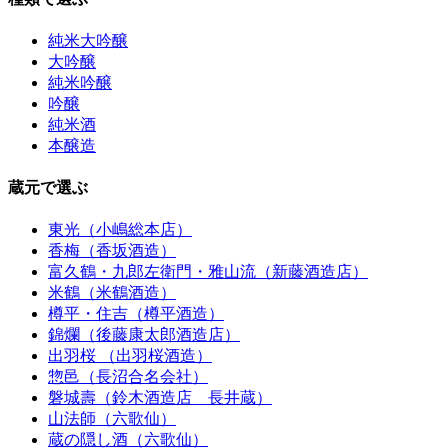
純米大吟醸
大吟醸
純米吟醸
吟醸
純米酒
本醸造
蔵元で選ぶ
東光（小嶋総本店）
香梅（香坂酒造）
富久鶴・九郎左衛門・雅山流（新藤酒造店）
米鶴（米鶴酒造）
樽平・住吉（樽平酒造）
錦爛（後藤康太郎酒造店）
出羽桜 （出羽桜酒造）
惣邑（長沼合名会社）
磐城壽（鈴木酒造店 長井蔵）
山法師（六歌仙）
蔵の隠し酒（六歌仙）