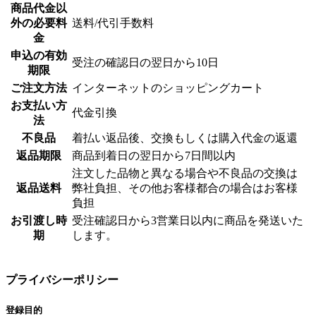
商品代金以
外の必要料
送料/代引手数料
金
申込の有効
受注の確認日の翌日から10日
期限
ご注文方法
インターネットのショッピングカート
お支払い方
代金引換
法
不良品
着払い返品後、交換もしくは購入代金の返還
返品期限
商品到着日の翌日から7日間以内
注文した品物と異なる場合や不良品の交換は
返品送料
弊社負担、その他お客様都合の場合はお客様
負担
お引渡し時
受注確認日から3営業日以内に商品を発送いた
期
します。
プライバシーポリシー
登録目的