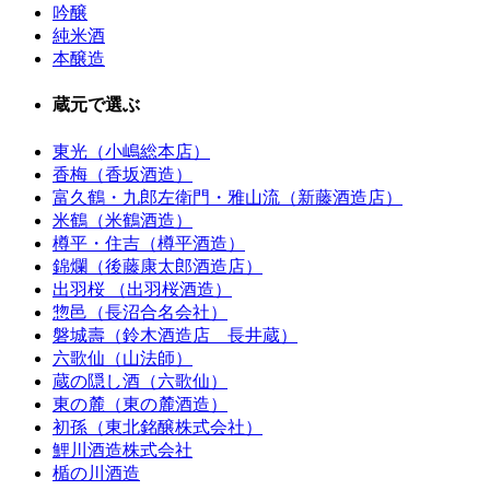
吟醸
純米酒
本醸造
蔵元で選ぶ
東光（小嶋総本店）
香梅（香坂酒造）
富久鶴・九郎左衛門・雅山流（新藤酒造店）
米鶴（米鶴酒造）
樽平・住吉（樽平酒造）
錦爛（後藤康太郎酒造店）
出羽桜 （出羽桜酒造）
惣邑（長沼合名会社）
磐城壽（鈴木酒造店 長井蔵）
六歌仙（山法師）
蔵の隠し酒（六歌仙）
東の麓（東の麓酒造）
初孫（東北銘醸株式会社）
鯉川酒造株式会社
楯の川酒造