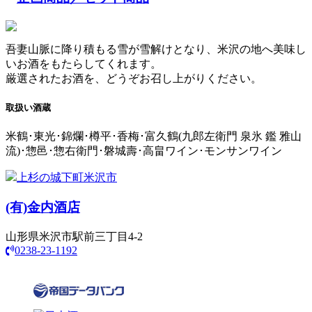
吾妻山脈に降り積もる雪が雪解けとなり、米沢の地へ美味し
いお酒をもたらしてくれます。
厳選されたお酒を、どうぞお召し上がりください。
取扱い酒蔵
米鶴･東光･錦爛･樽平･香梅･富久鶴(九郎左衛門 泉氷 鑑 雅山
流)･惣邑･惣右衛門･磐城壽･高畠ワイン･モンサンワイン
上杉の城下町米沢市
(有)
金内酒店
山形県米沢市駅前三丁目4-2
0238-23-1192