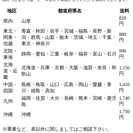
地区
都道府県名
送料
820
県内
山形
円
東北・
青森・秋田・岩手・宮城・福島・長野・新
880
関東・
潟・群馬・山梨・栃木・茨城・埼玉・千葉・
円
信越
東京・神奈川
北陸・
990
静岡・愛知・三重・岐阜・福井・富山・石川
円
東海
北海
北海道・兵庫・京都・大阪・滋賀・奈良・和
1,150
道・近
円
歌山
畿
中国・
島根・鳥取・山口・広島・岡山・愛媛・香
1,410
円
四国
川・徳島・高知
福岡・佐賀・大分・長崎・熊本・宮崎・鹿児
1,740
九州
円
島
1,750
沖縄
沖縄
円
※重量など、表以外に関しましてはご相談下さい。