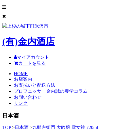
上杉の城下町米沢市
(有)
金内酒店
マイアカウント
カートを見る
HOME
お店案内
お支払いと配送方法
プロフェッサー金内誠の農学コラム
お問い合わせ
リンク
日本酒
TOP
>
日本酒
>
九郎左衛門 大吟醸 雪女神 720ml