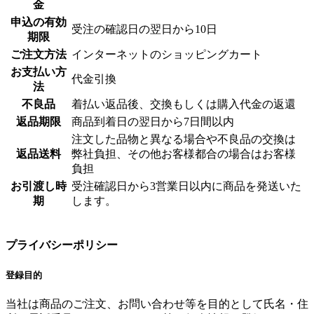
金
申込の有効
受注の確認日の翌日から10日
期限
ご注文方法
インターネットのショッピングカート
お支払い方
代金引換
法
不良品
着払い返品後、交換もしくは購入代金の返還
返品期限
商品到着日の翌日から7日間以内
注文した品物と異なる場合や不良品の交換は
返品送料
弊社負担、その他お客様都合の場合はお客様
負担
お引渡し時
受注確認日から3営業日以内に商品を発送いた
期
します。
プライバシーポリシー
登録目的
当社は商品のご注文、お問い合わせ等を目的として氏名・住