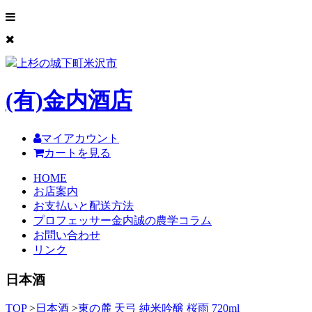
上杉の城下町米沢市
(有)
金内酒店
マイアカウント
カートを見る
HOME
お店案内
お支払いと配送方法
プロフェッサー金内誠の農学コラム
お問い合わせ
リンク
日本酒
TOP
>
日本酒
>
東の麓 天弓 純米吟醸 桜雨 720ml