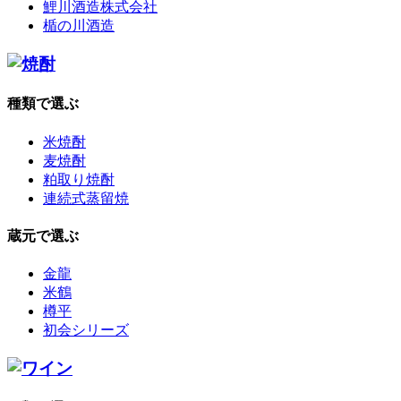
鯉川酒造株式会社
楯の川酒造
種類で選ぶ
米焼酎
麦焼酎
粕取り焼酎
連続式蒸留焼
蔵元で選ぶ
金龍
米鶴
樽平
初会シリーズ