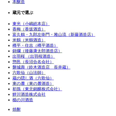
本醸造
蔵元で選ぶ
東光（小嶋総本店）
香梅（香坂酒造）
富久鶴・九郎左衛門・雅山流（新藤酒造店）
米鶴（米鶴酒造）
樽平・住吉（樽平酒造）
錦爛（後藤康太郎酒造店）
出羽桜 （出羽桜酒造）
惣邑（長沼合名会社）
磐城壽（鈴木酒造店 長井蔵）
六歌仙（山法師）
蔵の隠し酒（六歌仙）
東の麓（東の麓酒造）
初孫（東北銘醸株式会社）
鯉川酒造株式会社
楯の川酒造
焼酎