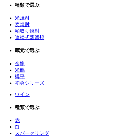
種類で選ぶ
米焼酎
麦焼酎
粕取り焼酎
連続式蒸留焼
蔵元で選ぶ
金龍
米鶴
樽平
初会シリーズ
ワイン
種類で選ぶ
赤
白
スパークリング