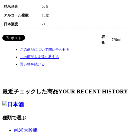
精米歩合
55％
アルコール度数
15度
日本酒度
-3
容
720ml
量
この商品について問い合わせる
この商品を友達に教える
買い物を続ける
最近チェックした商品
YOUR RECENT HISTORY
種類で選ぶ
純米大吟醸