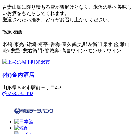
吾妻山脈に降り積もる雪が雪解けとなり、米沢の地へ美味し
いお酒をもたらしてくれます。
厳選されたお酒を、どうぞお召し上がりください。
取扱い酒蔵
米鶴･東光･錦爛･樽平･香梅･富久鶴(九郎左衛門 泉氷 鑑 雅山
流)･惣邑･惣右衛門･磐城壽･高畠ワイン･モンサンワイン
上杉の城下町米沢市
(有)
金内酒店
山形県米沢市駅前三丁目4-2
0238-23-1192