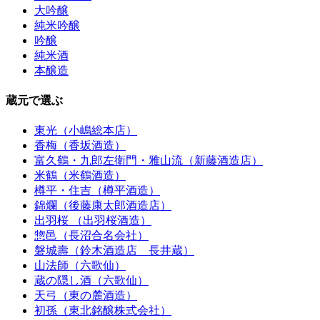
大吟醸
純米吟醸
吟醸
純米酒
本醸造
蔵元で選ぶ
東光（小嶋総本店）
香梅（香坂酒造）
富久鶴・九郎左衛門・雅山流（新藤酒造店）
米鶴（米鶴酒造）
樽平・住吉（樽平酒造）
錦爛（後藤康太郎酒造店）
出羽桜 （出羽桜酒造）
惣邑（長沼合名会社）
磐城壽（鈴木酒造店 長井蔵）
山法師（六歌仙）
蔵の隠し酒（六歌仙）
天弓（東の麓酒造）
初孫（東北銘醸株式会社）