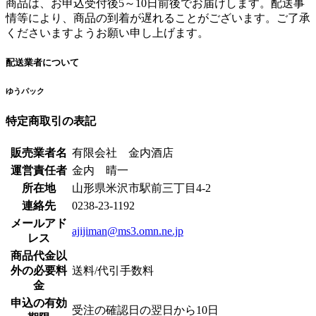
商品は、お申込受付後5～10日前後でお届けします。配送事
情等により、商品の到着が遅れることがございます。ご了承
くださいますようお願い申し上げます。
配送業者について
ゆうパック
特定商取引の表記
販売業者名
有限会社 金内酒店
運営責任者
金内 晴一
所在地
山形県米沢市駅前三丁目4-2
連絡先
0238-23-1192
メールアド
ajijiman@ms3.omn.ne.jp
レス
商品代金以
外の必要料
送料/代引手数料
金
申込の有効
受注の確認日の翌日から10日