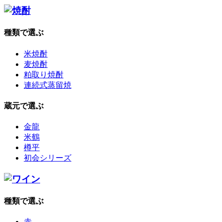
種類で選ぶ
米焼酎
麦焼酎
粕取り焼酎
連続式蒸留焼
蔵元で選ぶ
金龍
米鶴
樽平
初会シリーズ
種類で選ぶ
赤