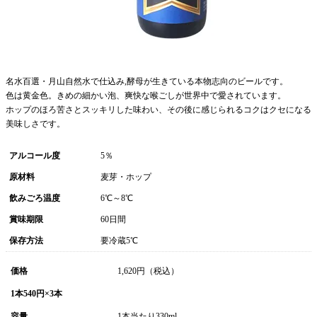
名水百選・月山自然水で仕込み,酵母が生きている本物志向のビールです。
色は黄金色。きめの細かい泡、爽快な喉ごしが世界中で愛されています。
ホップのほろ苦さとスッキリした味わい、その後に感じられるコクはクセになる
美味しさです。
アルコール度
5％
原材料
麦芽・ホップ
飲みごろ温度
6℃～8℃
賞味期限
60日間
保存方法
要冷蔵5℃
価格
1,620
円（税込）
1本540円×3本
容量
1本当たり330ml