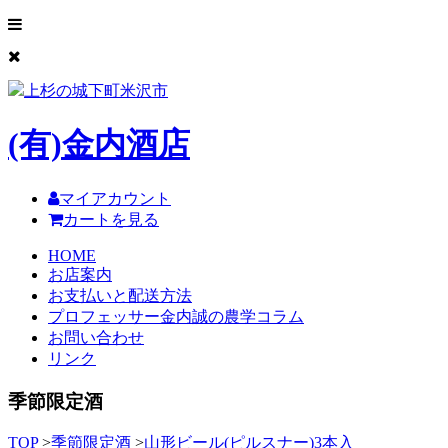
上杉の城下町米沢市
(有)
金内酒店
マイアカウント
カートを見る
HOME
お店案内
お支払いと配送方法
プロフェッサー金内誠の農学コラム
お問い合わせ
リンク
季節限定酒
TOP
>
季節限定酒
>
山形ビール(ピルスナー)3本入