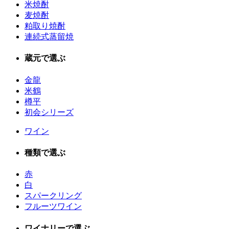
米焼酎
麦焼酎
粕取り焼酎
連続式蒸留焼
蔵元で選ぶ
金龍
米鶴
樽平
初会シリーズ
ワイン
種類で選ぶ
赤
白
スパークリング
フルーツワイン
ワイナリーで選ぶ