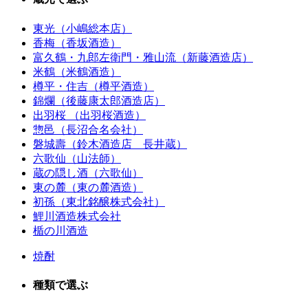
東光（小嶋総本店）
香梅（香坂酒造）
富久鶴・九郎左衛門・雅山流（新藤酒造店）
米鶴（米鶴酒造）
樽平・住吉（樽平酒造）
錦爛（後藤康太郎酒造店）
出羽桜 （出羽桜酒造）
惣邑（長沼合名会社）
磐城壽（鈴木酒造店 長井蔵）
六歌仙（山法師）
蔵の隠し酒（六歌仙）
東の麓（東の麓酒造）
初孫（東北銘醸株式会社）
鯉川酒造株式会社
楯の川酒造
焼酎
種類で選ぶ