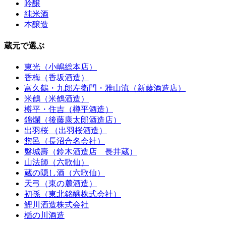
吟醸
純米酒
本醸造
蔵元で選ぶ
東光（小嶋総本店）
香梅（香坂酒造）
富久鶴・九郎左衛門・雅山流（新藤酒造店）
米鶴（米鶴酒造）
樽平・住吉（樽平酒造）
錦爛（後藤康太郎酒造店）
出羽桜 （出羽桜酒造）
惣邑（長沼合名会社）
磐城壽（鈴木酒造店 長井蔵）
山法師（六歌仙）
蔵の隠し酒（六歌仙）
天弓（東の麓酒造）
初孫（東北銘醸株式会社）
鯉川酒造株式会社
楯の川酒造