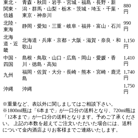
東北・
青森・秋田・岩手・宮城・福島・長野・新
880
関東・
潟・群馬・山梨・栃木・茨城・埼玉・千葉・
円
信越
東京・神奈川
北陸・
990
静岡・愛知・三重・岐阜・福井・富山・石川
円
東海
北海
北海道・兵庫・京都・大阪・滋賀・奈良・和
1,150
道・近
円
歌山
畿
中国・
島根・鳥取・山口・広島・岡山・愛媛・香
1,410
円
四国
川・徳島・高知
福岡・佐賀・大分・長崎・熊本・宮崎・鹿児
1,740
九州
円
島
1,750
沖縄
沖縄
円
※重量など、表以外に関しましてはご相談下さい。
※1800ml瓶は「6本まで」が一口分の送料となり、720ml瓶は
「12本まで」が一口分の送料となります。
予めご了承くださ
い。 上記の本数を超えてご注文いただいた場合には、送料
について金内酒店よりお客様までご連絡いたします。