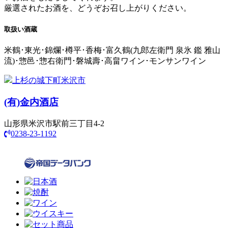
厳選されたお酒を、どうぞお召し上がりください。
取扱い酒蔵
米鶴･東光･錦爛･樽平･香梅･富久鶴(九郎左衛門 泉氷 鑑 雅山
流)･惣邑･惣右衛門･磐城壽･高畠ワイン･モンサンワイン
上杉の城下町米沢市
(有)
金内酒店
山形県米沢市駅前三丁目4-2
0238-23-1192