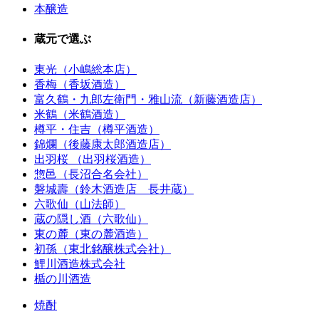
本醸造
蔵元で選ぶ
東光（小嶋総本店）
香梅（香坂酒造）
富久鶴・九郎左衛門・雅山流（新藤酒造店）
米鶴（米鶴酒造）
樽平・住吉（樽平酒造）
錦爛（後藤康太郎酒造店）
出羽桜 （出羽桜酒造）
惣邑（長沼合名会社）
磐城壽（鈴木酒造店 長井蔵）
六歌仙（山法師）
蔵の隠し酒（六歌仙）
東の麓（東の麓酒造）
初孫（東北銘醸株式会社）
鯉川酒造株式会社
楯の川酒造
焼酎