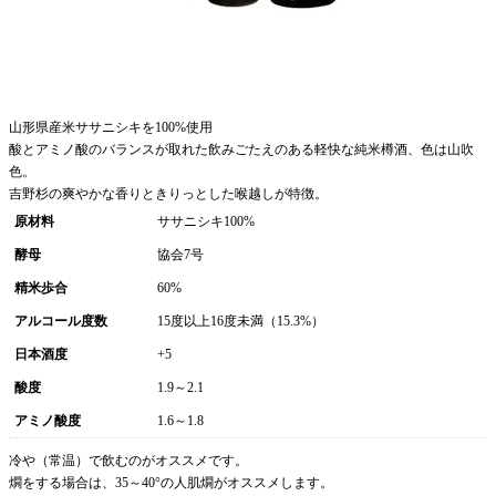
山形県産米ササニシキを100%使用
酸とアミノ酸のバランスが取れた飲みごたえのある軽快な純米樽酒、色は山吹
色。
吉野杉の爽やかな香りときりっとした喉越しが特徴。
原材料
ササニシキ100%
酵母
協会7号
精米歩合
60%
アルコール度数
15度以上16度未満（15.3%）
日本酒度
+5
酸度
1.9～2.1
アミノ酸度
1.6～1.8
冷や（常温）で飲むのがオススメです。
燗をする場合は、35～40°の人肌燗がオススメします。