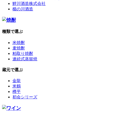
鯉川酒造株式会社
楯の川酒造
種類で選ぶ
米焼酎
麦焼酎
粕取り焼酎
連続式蒸留焼
蔵元で選ぶ
金龍
米鶴
樽平
初会シリーズ