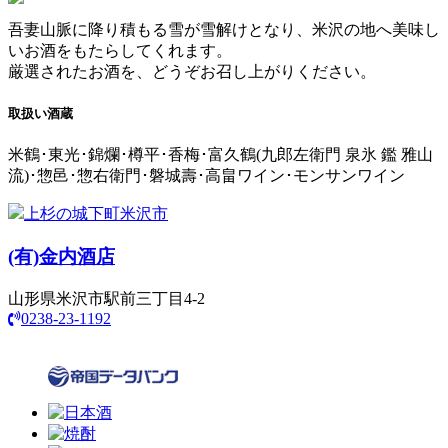
吾妻山脈に降り積もる雪が雪解けとなり、米沢の地へ美味し
いお酒をもたらしてくれます。
厳選されたお酒を、どうぞお召し上がりください。
取扱い酒蔵
米鶴･東光･錦爛･樽平･香梅･富久鶴(九郎左衛門 泉氷 鑑 雅山
流)･惣邑･惣右衛門･磐城壽･高畠ワイン･モンサンワイン
上杉の城下町米沢市
(有)
金内酒店
山形県米沢市駅前三丁目4-2
0238-23-1192