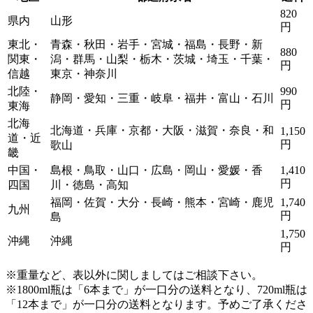
820
県内
山形
円
東北・
青森・秋田・岩手・宮城・福島・長野・新
880
関東・
潟・群馬・山梨・栃木・茨城・埼玉・千葉・
円
信越
東京・神奈川
北陸・
990
静岡・愛知・三重・岐阜・福井・富山・石川
円
東海
北海
北海道・兵庫・京都・大阪・滋賀・奈良・和
1,150
道・近
円
歌山
畿
中国・
島根・鳥取・山口・広島・岡山・愛媛・香
1,410
円
四国
川・徳島・高知
福岡・佐賀・大分・長崎・熊本・宮崎・鹿児
1,740
九州
円
島
1,750
沖縄
沖縄
円
※重量など、表以外に関しましてはご相談下さい。
※1800ml瓶は「6本まで」が一口分の送料となり、720ml瓶は
「12本まで」が一口分の送料となります。
予めご了承くださ