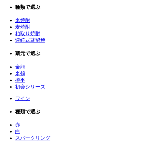
種類で選ぶ
米焼酎
麦焼酎
粕取り焼酎
連続式蒸留焼
蔵元で選ぶ
金龍
米鶴
樽平
初会シリーズ
ワイン
種類で選ぶ
赤
白
スパークリング