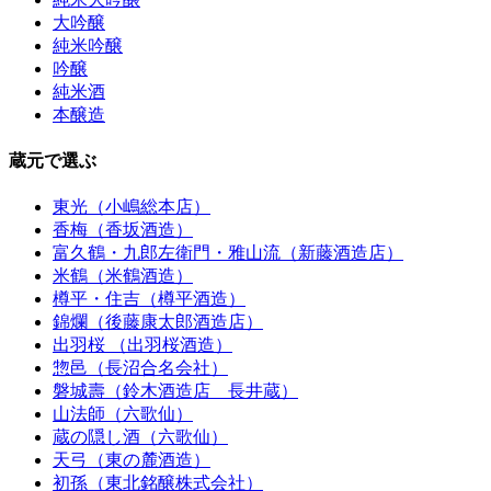
大吟醸
純米吟醸
吟醸
純米酒
本醸造
蔵元で選ぶ
東光（小嶋総本店）
香梅（香坂酒造）
富久鶴・九郎左衛門・雅山流（新藤酒造店）
米鶴（米鶴酒造）
樽平・住吉（樽平酒造）
錦爛（後藤康太郎酒造店）
出羽桜 （出羽桜酒造）
惣邑（長沼合名会社）
磐城壽（鈴木酒造店 長井蔵）
山法師（六歌仙）
蔵の隠し酒（六歌仙）
天弓（東の麓酒造）
初孫（東北銘醸株式会社）