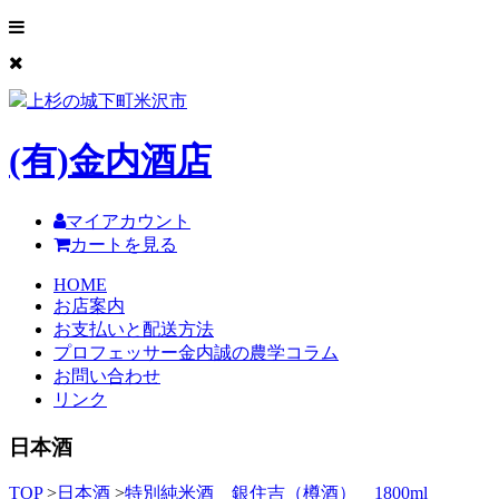
上杉の城下町米沢市
(有)
金内酒店
マイアカウント
カートを見る
HOME
お店案内
お支払いと配送方法
プロフェッサー金内誠の農学コラム
お問い合わせ
リンク
日本酒
TOP
>
日本酒
>
特別純米酒 銀住吉（樽酒） 1800ml