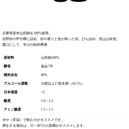
兵庫県産米山田錦を100%使用。
吉野杉の甲付樽に詰め、杉の香りと色が移った頃、びん詰め、色は山吹色。
重口にして、辛口の純米樽酒
原材料
山田錦100%
酵母
協会7号
精米歩合
60%
アルコール度数
16度以上17度未満（16.1%）
日本酒度
+5
酸度
2.0～2.2
アミノ酸度
1.3～1.5
冷や（常温）で飲むのがオススメです。
燗をする場合は、35～40°の人肌燗がオススメします。