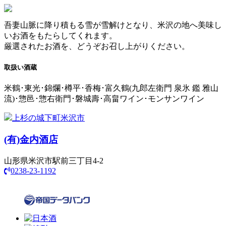
吾妻山脈に降り積もる雪が雪解けとなり、米沢の地へ美味し
いお酒をもたらしてくれます。
厳選されたお酒を、どうぞお召し上がりください。
取扱い酒蔵
米鶴･東光･錦爛･樽平･香梅･富久鶴(九郎左衛門 泉氷 鑑 雅山
流)･惣邑･惣右衛門･磐城壽･高畠ワイン･モンサンワイン
上杉の城下町米沢市
(有)
金内酒店
山形県米沢市駅前三丁目4-2
0238-23-1192