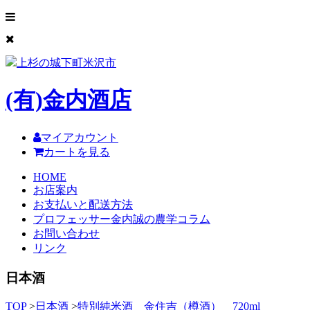
上杉の城下町米沢市
(有)
金内酒店
マイアカウント
カートを見る
HOME
お店案内
お支払いと配送方法
プロフェッサー金内誠の農学コラム
お問い合わせ
リンク
日本酒
TOP
>
日本酒
>
特別純米酒 金住吉（樽酒） 720ml