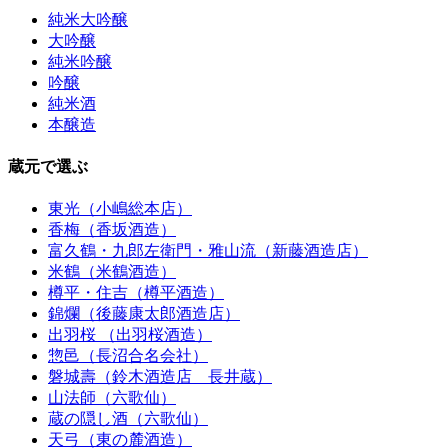
純米大吟醸
大吟醸
純米吟醸
吟醸
純米酒
本醸造
蔵元で選ぶ
東光（小嶋総本店）
香梅（香坂酒造）
富久鶴・九郎左衛門・雅山流（新藤酒造店）
米鶴（米鶴酒造）
樽平・住吉（樽平酒造）
錦爛（後藤康太郎酒造店）
出羽桜 （出羽桜酒造）
惣邑（長沼合名会社）
磐城壽（鈴木酒造店 長井蔵）
山法師（六歌仙）
蔵の隠し酒（六歌仙）
天弓（東の麓酒造）