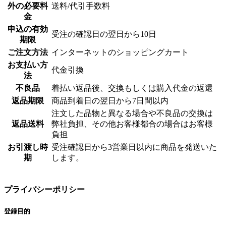
外の必要料
送料/代引手数料
金
申込の有効
受注の確認日の翌日から10日
期限
ご注文方法
インターネットのショッピングカート
お支払い方
代金引換
法
不良品
着払い返品後、交換もしくは購入代金の返還
返品期限
商品到着日の翌日から7日間以内
注文した品物と異なる場合や不良品の交換は
返品送料
弊社負担、その他お客様都合の場合はお客様
負担
お引渡し時
受注確認日から3営業日以内に商品を発送いた
期
します。
プライバシーポリシー
登録目的