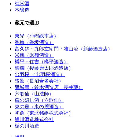
純米酒
本醸造
蔵元で選ぶ
東光（小嶋総本店）
香梅（香坂酒造）
富久鶴・九郎左衛門・雅山流（新藤酒造店）
米鶴（米鶴酒造）
樽平・住吉（樽平酒造）
錦爛（後藤康太郎酒造店）
出羽桜 （出羽桜酒造）
惣邑（長沼合名会社）
磐城壽（鈴木酒造店 長井蔵）
六歌仙（山法師）
蔵の隠し酒（六歌仙）
東の麓（東の麓酒造）
初孫（東北銘醸株式会社）
鯉川酒造株式会社
楯の川酒造