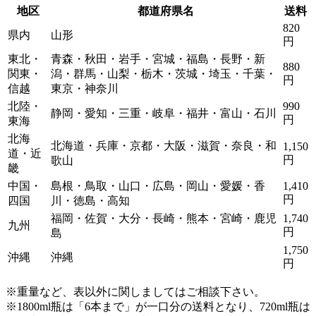
地区
都道府県名
送料
820
県内
山形
円
東北・
青森・秋田・岩手・宮城・福島・長野・新
880
関東・
潟・群馬・山梨・栃木・茨城・埼玉・千葉・
円
信越
東京・神奈川
北陸・
990
静岡・愛知・三重・岐阜・福井・富山・石川
円
東海
北海
北海道・兵庫・京都・大阪・滋賀・奈良・和
1,150
道・近
円
歌山
畿
中国・
島根・鳥取・山口・広島・岡山・愛媛・香
1,410
円
四国
川・徳島・高知
福岡・佐賀・大分・長崎・熊本・宮崎・鹿児
1,740
九州
円
島
1,750
沖縄
沖縄
円
※重量など、表以外に関しましてはご相談下さい。
※1800ml瓶は「6本まで」が一口分の送料となり、720ml瓶は