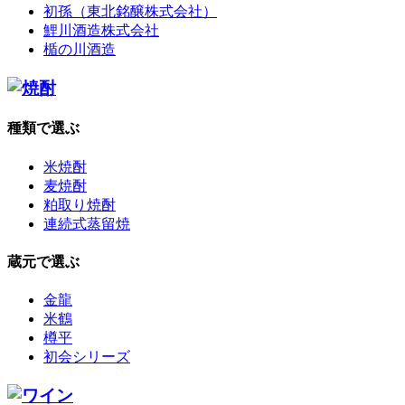
初孫（東北銘醸株式会社）
鯉川酒造株式会社
楯の川酒造
種類で選ぶ
米焼酎
麦焼酎
粕取り焼酎
連続式蒸留焼
蔵元で選ぶ
金龍
米鶴
樽平
初会シリーズ