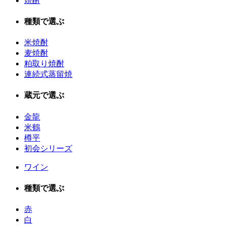
焼酎
種類で選ぶ
米焼酎
麦焼酎
粕取り焼酎
連続式蒸留焼
蔵元で選ぶ
金龍
米鶴
樽平
初会シリーズ
ワイン
種類で選ぶ
赤
白