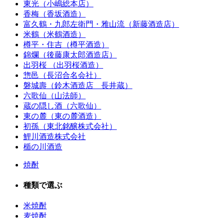
東光（小嶋総本店）
香梅（香坂酒造）
富久鶴・九郎左衛門・雅山流（新藤酒造店）
米鶴（米鶴酒造）
樽平・住吉（樽平酒造）
錦爛（後藤康太郎酒造店）
出羽桜 （出羽桜酒造）
惣邑（長沼合名会社）
磐城壽（鈴木酒造店 長井蔵）
六歌仙（山法師）
蔵の隠し酒（六歌仙）
東の麓（東の麓酒造）
初孫（東北銘醸株式会社）
鯉川酒造株式会社
楯の川酒造
焼酎
種類で選ぶ
米焼酎
麦焼酎