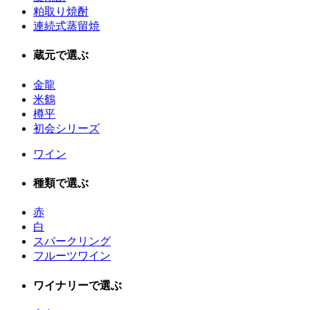
粕取り焼酎
連続式蒸留焼
蔵元で選ぶ
金龍
米鶴
樽平
初会シリーズ
ワイン
種類で選ぶ
赤
白
スパークリング
フルーツワイン
ワイナリーで選ぶ