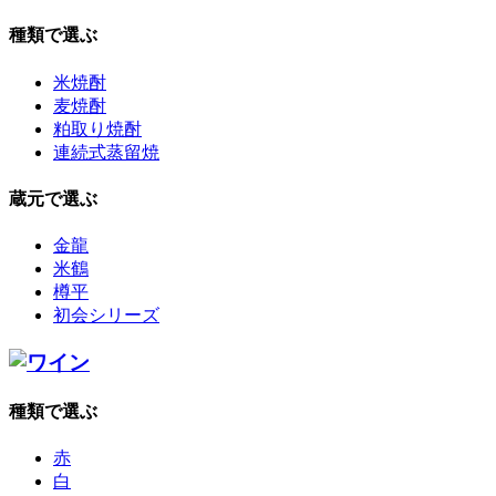
種類で選ぶ
米焼酎
麦焼酎
粕取り焼酎
連続式蒸留焼
蔵元で選ぶ
金龍
米鶴
樽平
初会シリーズ
種類で選ぶ
赤
白