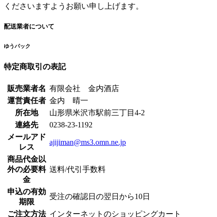
くださいますようお願い申し上げます。
配送業者について
ゆうパック
特定商取引の表記
販売業者名
有限会社 金内酒店
運営責任者
金内 晴一
所在地
山形県米沢市駅前三丁目4-2
連絡先
0238-23-1192
メールアド
ajijiman@ms3.omn.ne.jp
レス
商品代金以
外の必要料
送料/代引手数料
金
申込の有効
受注の確認日の翌日から10日
期限
ご注文方法
インターネットのショッピングカート