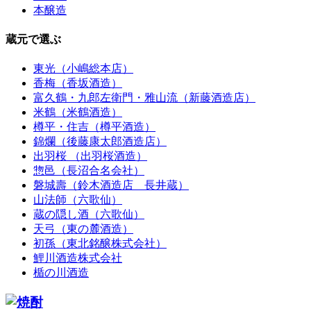
本醸造
蔵元で選ぶ
東光（小嶋総本店）
香梅（香坂酒造）
富久鶴・九郎左衛門・雅山流（新藤酒造店）
米鶴（米鶴酒造）
樽平・住吉（樽平酒造）
錦爛（後藤康太郎酒造店）
出羽桜 （出羽桜酒造）
惣邑（長沼合名会社）
磐城壽（鈴木酒造店 長井蔵）
山法師（六歌仙）
蔵の隠し酒（六歌仙）
天弓（東の麓酒造）
初孫（東北銘醸株式会社）
鯉川酒造株式会社
楯の川酒造