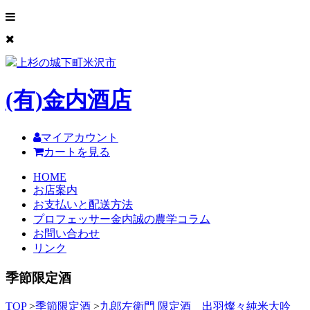
上杉の城下町米沢市
(有)
金内酒店
マイアカウント
カートを見る
HOME
お店案内
お支払いと配送方法
プロフェッサー金内誠の農学コラム
お問い合わせ
リンク
季節限定酒
TOP
>
季節限定酒
>
九郎左衛門 限定酒 出羽燦々純米大吟