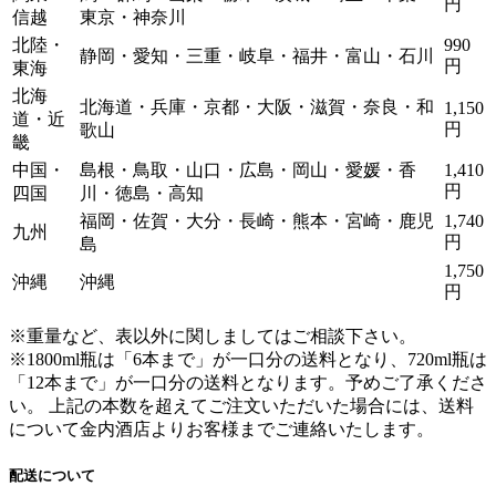
円
信越
東京・神奈川
北陸・
990
静岡・愛知・三重・岐阜・福井・富山・石川
円
東海
北海
北海道・兵庫・京都・大阪・滋賀・奈良・和
1,150
道・近
円
歌山
畿
中国・
島根・鳥取・山口・広島・岡山・愛媛・香
1,410
円
四国
川・徳島・高知
福岡・佐賀・大分・長崎・熊本・宮崎・鹿児
1,740
九州
円
島
1,750
沖縄
沖縄
円
※重量など、表以外に関しましてはご相談下さい。
※1800ml瓶は「6本まで」が一口分の送料となり、720ml瓶は
「12本まで」が一口分の送料となります。
予めご了承くださ
い。 上記の本数を超えてご注文いただいた場合には、送料
について金内酒店よりお客様までご連絡いたします。
配送について