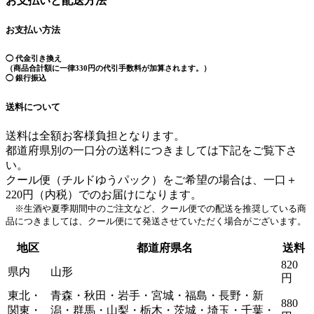
お支払いと配送方法
お支払い方法
◯ 代金引き換え
（商品合計額に一律330円の代引手数料が加算されます。）
◯ 銀行振込
送料について
送料は全額お客様負担となります。
都道府県別の一口分の送料につきましては下記をご覧下さ
い。
クール便（チルドゆうパック）をご希望の場合は、一口＋
220円（内税）でのお届けになります。
※生酒や夏季期間中のご注文など、クール便での配送を推奨している商
品につきましては、クール便にて発送させていただく場合がございます。
地区
都道府県名
送料
820
県内
山形
円
東北・
青森・秋田・岩手・宮城・福島・長野・新
880
関東・
潟・群馬・山梨・栃木・茨城・埼玉・千葉・