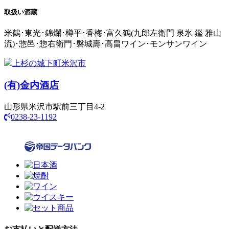
取扱い酒蔵
米鶴･東光･錦爛･樽平･香梅･富久鶴(九郎左衛門 泉氷 鑑 雅山
流)･惣邑･惣右衛門･磐城壽･高畠ワイン･モンサンワイン
上杉の城下町米沢市
(有)
金内酒店
山形県米沢市駅前三丁目4-2
0238-23-1192