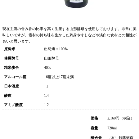
現在主流の含み香の比率を高く生産する山形酵母を使用しております。非常に美
味しいですが、素材の持ち味を生かした刺身やすしなどや淡白な食材との相性が
良いと思います。
原料米
出羽燦々100%
使用酵母
山形酵母
精米歩合
40%
アルコール度
16度以上17度未満
日本酒度
+1
酸度
1.4
アミノ酸度
1.2
価格
2,160
円（税込）
容量
720ml
醸造元
（有）新藤酒店