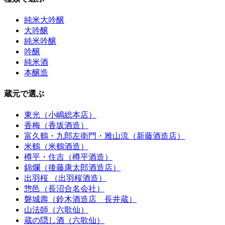
純米大吟醸
大吟醸
純米吟醸
吟醸
純米酒
本醸造
蔵元で選ぶ
東光（小嶋総本店）
香梅（香坂酒造）
富久鶴・九郎左衛門・雅山流（新藤酒造店）
米鶴（米鶴酒造）
樽平・住吉（樽平酒造）
錦爛（後藤康太郎酒造店）
出羽桜 （出羽桜酒造）
惣邑（長沼合名会社）
磐城壽（鈴木酒造店 長井蔵）
山法師（六歌仙）
蔵の隠し酒（六歌仙）