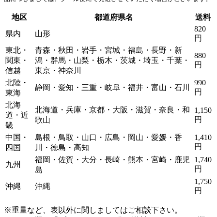
地区
都道府県名
送料
820
県内
山形
円
東北・
青森・秋田・岩手・宮城・福島・長野・新
880
関東・
潟・群馬・山梨・栃木・茨城・埼玉・千葉・
円
信越
東京・神奈川
北陸・
990
静岡・愛知・三重・岐阜・福井・富山・石川
円
東海
北海
北海道・兵庫・京都・大阪・滋賀・奈良・和
1,150
道・近
円
歌山
畿
中国・
島根・鳥取・山口・広島・岡山・愛媛・香
1,410
円
四国
川・徳島・高知
福岡・佐賀・大分・長崎・熊本・宮崎・鹿児
1,740
九州
円
島
1,750
沖縄
沖縄
円
※重量など、表以外に関しましてはご相談下さい。