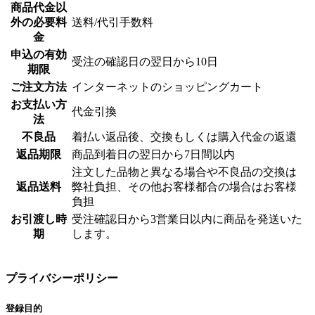
商品代金以
外の必要料
送料/代引手数料
金
申込の有効
受注の確認日の翌日から10日
期限
ご注文方法
インターネットのショッピングカート
お支払い方
代金引換
法
不良品
着払い返品後、交換もしくは購入代金の返還
返品期限
商品到着日の翌日から7日間以内
注文した品物と異なる場合や不良品の交換は
返品送料
弊社負担、その他お客様都合の場合はお客様
負担
お引渡し時
受注確認日から3営業日以内に商品を発送いた
期
します。
プライバシーポリシー
登録目的