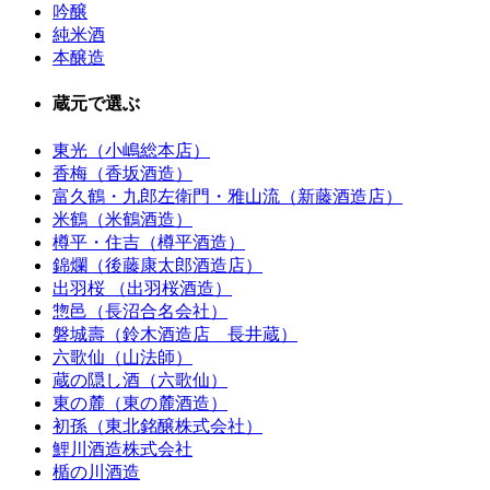
吟醸
純米酒
本醸造
蔵元で選ぶ
東光（小嶋総本店）
香梅（香坂酒造）
富久鶴・九郎左衛門・雅山流（新藤酒造店）
米鶴（米鶴酒造）
樽平・住吉（樽平酒造）
錦爛（後藤康太郎酒造店）
出羽桜 （出羽桜酒造）
惣邑（長沼合名会社）
磐城壽（鈴木酒造店 長井蔵）
六歌仙（山法師）
蔵の隠し酒（六歌仙）
東の麓（東の麓酒造）
初孫（東北銘醸株式会社）
鯉川酒造株式会社
楯の川酒造