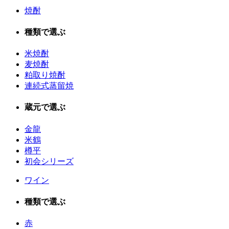
焼酎
種類で選ぶ
米焼酎
麦焼酎
粕取り焼酎
連続式蒸留焼
蔵元で選ぶ
金龍
米鶴
樽平
初会シリーズ
ワイン
種類で選ぶ
赤