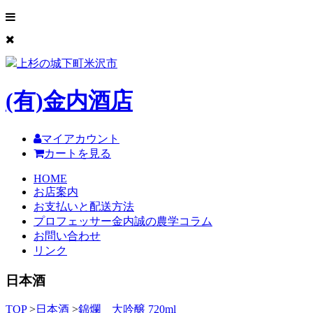
上杉の城下町米沢市
(有)
金内酒店
マイアカウント
カートを見る
HOME
お店案内
お支払いと配送方法
プロフェッサー金内誠の農学コラム
お問い合わせ
リンク
日本酒
TOP
>
日本酒
>
錦爛 大吟醸 720ml