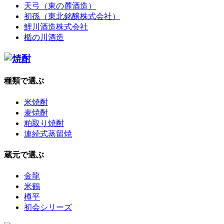
天弓（東の麓酒造）
初孫（東北銘醸株式会社）
鯉川酒造株式会社
楯の川酒造
種類で選ぶ
米焼酎
麦焼酎
粕取り焼酎
連続式蒸留焼
蔵元で選ぶ
金龍
米鶴
樽平
初会シリーズ