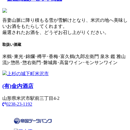
吾妻山脈に降り積もる雪が雪解けとなり、米沢の地へ美味し
いお酒をもたらしてくれます。
厳選されたお酒を、どうぞお召し上がりください。
取扱い酒蔵
米鶴･東光･錦爛･樽平･香梅･富久鶴(九郎左衛門 泉氷 鑑 雅山
流)･惣邑･惣右衛門･磐城壽･高畠ワイン･モンサンワイン
上杉の城下町米沢市
(有)
金内酒店
山形県米沢市駅前三丁目4-2
0238-23-1192