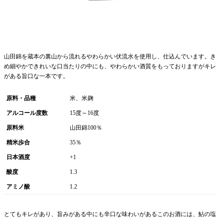
山田錦を蔵本の裏山から流れるやわらかい伏流水を使用し、仕込んでいます。き
め細やかできれいな口当たりの中にも、やわらかい酒質をもっておりますがキレ
がある旨口な一本です。
原料・品種
米、米麹
アルコール度数
15度～16度
原料米
山田錦100％
精米歩合
35％
日本酒度
+1
酸度
1.3
アミノ酸
1.2
とてもキレがあり、旨みがある中にも辛口な味わいがあるこのお酒には、鮎の塩