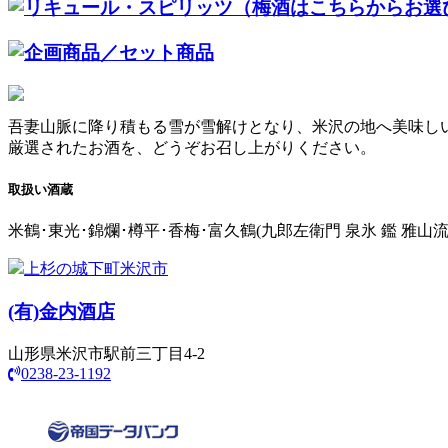
吾妻山脈に降り積もる雪が雪解けとなり、米沢の地へ美味し
厳選されたお酒を、どうぞお召し上がりください。
取扱い酒蔵
米鶴･東光･錦爛･樽平･香梅･富久鶴(九郎左衛門 泉氷 鑑 雅山
上杉の城下町米沢市
(有)
金内酒店
山形県米沢市駅前三丁目4-2
0238-23-1192