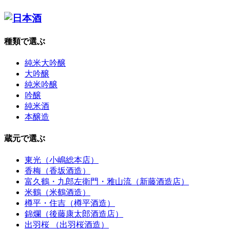
種類で選ぶ
純米大吟醸
大吟醸
純米吟醸
吟醸
純米酒
本醸造
蔵元で選ぶ
東光（小嶋総本店）
香梅（香坂酒造）
富久鶴・九郎左衛門・雅山流（新藤酒造店）
米鶴（米鶴酒造）
樽平・住吉（樽平酒造）
錦爛（後藤康太郎酒造店）
出羽桜 （出羽桜酒造）