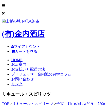
上杉の城下町米沢市
(有)
金内酒店
マイアカウント
カートを見る
HOME
お店案内
お支払いと配送方法
プロフェッサー金内誠の農学コラム
お問い合わせ
リンク
リキュール・スピリッツ
TOP
>
リキュール・スピリッツ
>
子宝 月山の山ぶどう 720m