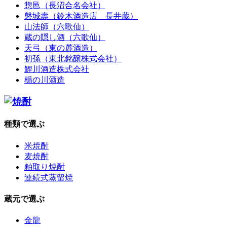
惣邑（長沼合名会社）
磐城壽（鈴木酒造店 長井蔵）
山法師（六歌仙）
蔵の隠し酒（六歌仙）
天弓（東の麓酒造）
初孫（東北銘醸株式会社）
鯉川酒造株式会社
楯の川酒造
種類で選ぶ
米焼酎
麦焼酎
粕取り焼酎
連続式蒸留焼
蔵元で選ぶ
金龍