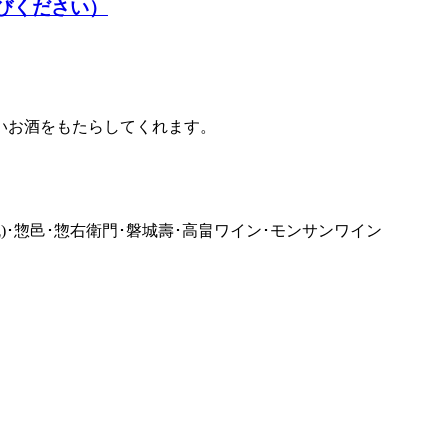
いお酒をもたらしてくれます。
流)･惣邑･惣右衛門･磐城壽･高畠ワイン･モンサンワイン