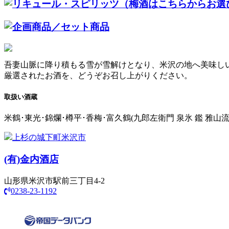
吾妻山脈に降り積もる雪が雪解けとなり、米沢の地へ美味し
厳選されたお酒を、どうぞお召し上がりください。
取扱い酒蔵
米鶴･東光･錦爛･樽平･香梅･富久鶴(九郎左衛門 泉氷 鑑 雅山
上杉の城下町米沢市
(有)
金内酒店
山形県米沢市駅前三丁目4-2
0238-23-1192