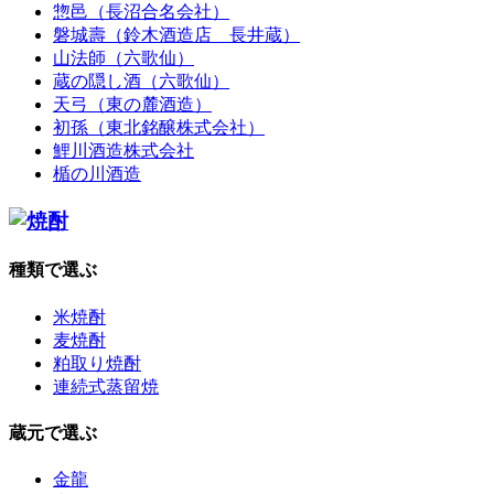
惣邑（長沼合名会社）
磐城壽（鈴木酒造店 長井蔵）
山法師（六歌仙）
蔵の隠し酒（六歌仙）
天弓（東の麓酒造）
初孫（東北銘醸株式会社）
鯉川酒造株式会社
楯の川酒造
種類で選ぶ
米焼酎
麦焼酎
粕取り焼酎
連続式蒸留焼
蔵元で選ぶ
金龍