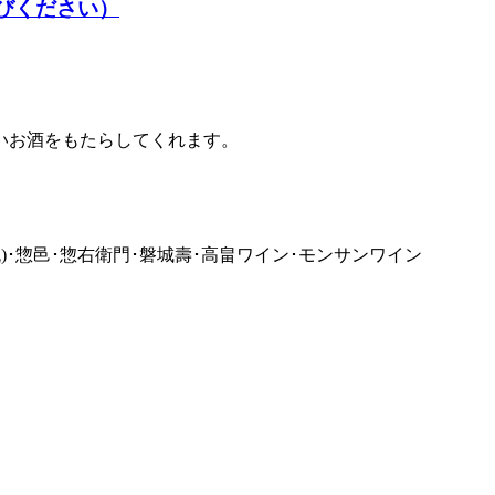
いお酒をもたらしてくれます。
流)･惣邑･惣右衛門･磐城壽･高畠ワイン･モンサンワイン