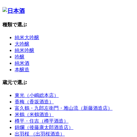
種類で選ぶ
純米大吟醸
大吟醸
純米吟醸
吟醸
純米酒
本醸造
蔵元で選ぶ
東光（小嶋総本店）
香梅（香坂酒造）
富久鶴・九郎左衛門・雅山流（新藤酒造店）
米鶴（米鶴酒造）
樽平・住吉（樽平酒造）
錦爛（後藤康太郎酒造店）
出羽桜 （出羽桜酒造）