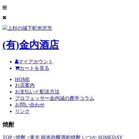
上杉の城下町米沢市
(有)
金内酒店
マイアカウント
カートを見る
HOME
お店案内
お支払いと配送方法
プロフェッサー金内誠の農学コラム
お問い合わせ
リンク
焼酎
TOP
>
焼酎
>
東光 純米吟醸酒粕焼酎 いつか SOMEDAY