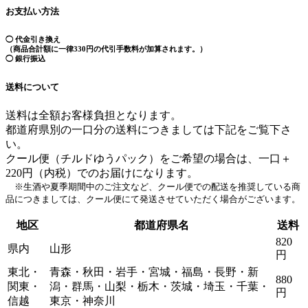
お支払い方法
◯ 代金引き換え
（商品合計額に一律330円の代引手数料が加算されます。）
◯ 銀行振込
送料について
送料は全額お客様負担となります。
都道府県別の一口分の送料につきましては下記をご覧下さ
い。
クール便（チルドゆうパック）をご希望の場合は、一口＋
220円（内税）でのお届けになります。
※生酒や夏季期間中のご注文など、クール便での配送を推奨している商
品につきましては、クール便にて発送させていただく場合がございます。
地区
都道府県名
送料
820
県内
山形
円
東北・
青森・秋田・岩手・宮城・福島・長野・新
880
関東・
潟・群馬・山梨・栃木・茨城・埼玉・千葉・
円
信越
東京・神奈川