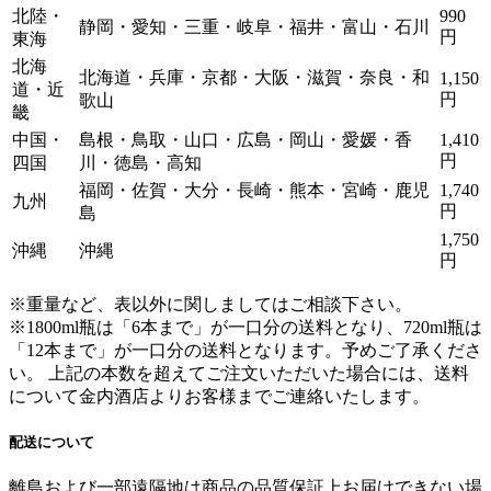
北陸・
990
静岡・愛知・三重・岐阜・福井・富山・石川
円
東海
北海
北海道・兵庫・京都・大阪・滋賀・奈良・和
1,150
道・近
円
歌山
畿
中国・
島根・鳥取・山口・広島・岡山・愛媛・香
1,410
円
四国
川・徳島・高知
福岡・佐賀・大分・長崎・熊本・宮崎・鹿児
1,740
九州
円
島
1,750
沖縄
沖縄
円
※重量など、表以外に関しましてはご相談下さい。
※1800ml瓶は「6本まで」が一口分の送料となり、720ml瓶は
「12本まで」が一口分の送料となります。
予めご了承くださ
い。 上記の本数を超えてご注文いただいた場合には、送料
について金内酒店よりお客様までご連絡いたします。
配送について
離島および一部遠隔地は商品の品質保証上お届けできない場