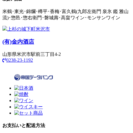
米鶴･東光･錦爛･樽平･香梅･富久鶴(九郎左衛門 泉氷 鑑 雅山
流)･惣邑･惣右衛門･磐城壽･高畠ワイン･モンサンワイン
上杉の城下町米沢市
(有)
金内酒店
山形県米沢市駅前三丁目4-2
0238-23-1192
お支払いと配送方法