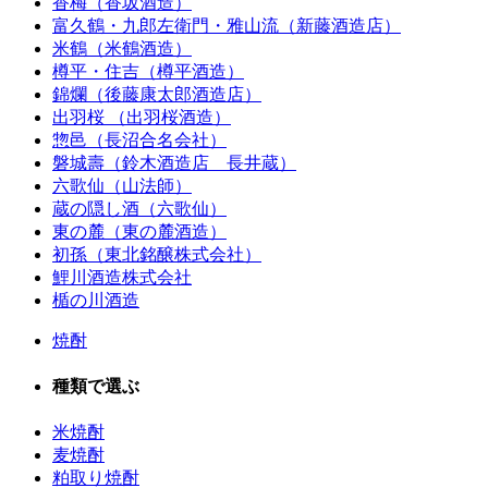
香梅（香坂酒造）
富久鶴・九郎左衛門・雅山流（新藤酒造店）
米鶴（米鶴酒造）
樽平・住吉（樽平酒造）
錦爛（後藤康太郎酒造店）
出羽桜 （出羽桜酒造）
惣邑（長沼合名会社）
磐城壽（鈴木酒造店 長井蔵）
六歌仙（山法師）
蔵の隠し酒（六歌仙）
東の麓（東の麓酒造）
初孫（東北銘醸株式会社）
鯉川酒造株式会社
楯の川酒造
焼酎
種類で選ぶ
米焼酎
麦焼酎
粕取り焼酎