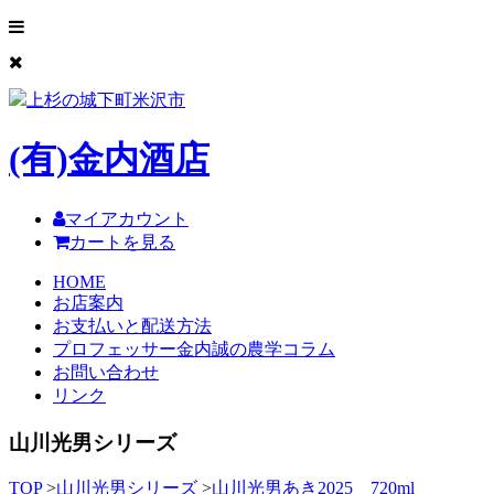
上杉の城下町米沢市
(有)
金内酒店
マイアカウント
カートを見る
HOME
お店案内
お支払いと配送方法
プロフェッサー金内誠の農学コラム
お問い合わせ
リンク
山川光男シリーズ
TOP
>
山川光男シリーズ
>
山川光男あき2025 720ml