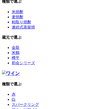
種類で選ぶ
米焼酎
麦焼酎
粕取り焼酎
連続式蒸留焼
蔵元で選ぶ
金龍
米鶴
樽平
初会シリーズ
種類で選ぶ
赤
白
スパークリング