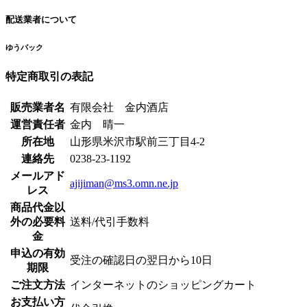
配送業者について
ゆうパック
特定商取引の表記
販売業者名
有限会社 金内酒店
運営責任者
金内 晴一
所在地
山形県米沢市駅前三丁目4-2
連絡先
0238-23-1192
メールアド
ajijiman@ms3.omn.ne.jp
レス
商品代金以
外の必要料
送料/代引手数料
金
申込の有効
受注の確認日の翌日から10日
期限
ご注文方法
インターネットのショッピングカート
お支払い方