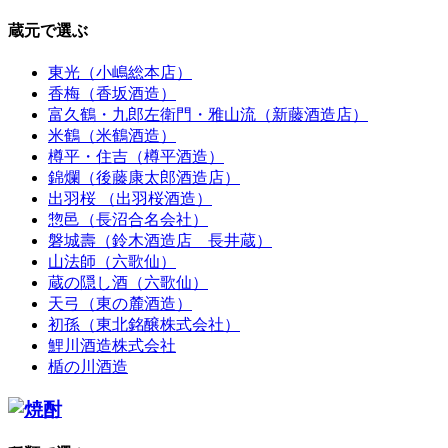
蔵元で選ぶ
東光（小嶋総本店）
香梅（香坂酒造）
富久鶴・九郎左衛門・雅山流（新藤酒造店）
米鶴（米鶴酒造）
樽平・住吉（樽平酒造）
錦爛（後藤康太郎酒造店）
出羽桜 （出羽桜酒造）
惣邑（長沼合名会社）
磐城壽（鈴木酒造店 長井蔵）
山法師（六歌仙）
蔵の隠し酒（六歌仙）
天弓（東の麓酒造）
初孫（東北銘醸株式会社）
鯉川酒造株式会社
楯の川酒造