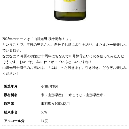
2025年のテーマは「山川光男 祝十周年！ 」。
ということで、主役の光男さん、自分でお酒に水引を結び、またまた一献楽しん
でいる様子。
なになに？ 今回のお酒は十周年にちなんで10号酵母というのを使ってみたんだ
そうです。おめでたい味に仕上がっているといいですね！
山川光男十周年のお祝いは、「ふゆ」へと続きます。引き続き、どうぞお楽しみ
ください！
製造年月
令和7年8月
原材料名
米（山形県産）、米こうじ（山形県産米）
原料米
出羽燦々100%使用
精米歩合
50%
アルコール分
14度