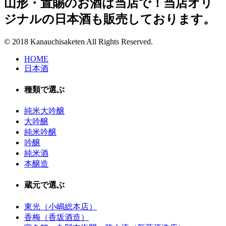
山形・置賜のお酒は当店で！当店オリ
ジナルの日本酒も販売しております。
© 2018 Kanauchisaketen All Rights Reserved.
HOME
日本酒
種類で選ぶ
純米大吟醸
大吟醸
純米吟醸
吟醸
純米酒
本醸造
蔵元で選ぶ
東光（小嶋総本店）
香梅（香坂酒造）