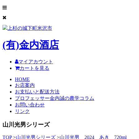
上杉の城下町米沢市
(有)
金内酒店
マイアカウント
カートを見る
HOME
お店案内
お支払いと配送方法
プロフェッサー金内誠の農学コラム
お問い合わせ
リンク
山川光男シリーズ
TOP
>
山川光男シリーズ
>
山川光男 2024 あき 720ml