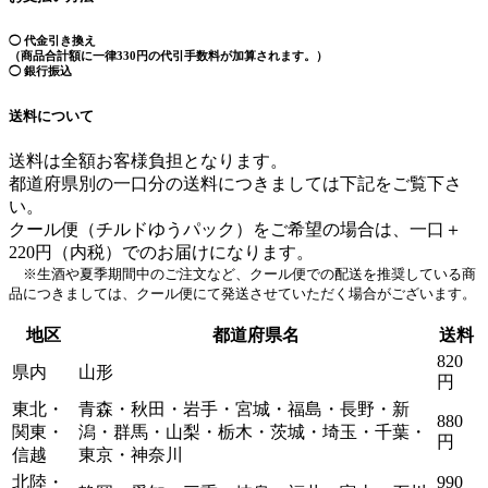
◯ 代金引き換え
（商品合計額に一律330円の代引手数料が加算されます。）
◯ 銀行振込
送料について
送料は全額お客様負担となります。
都道府県別の一口分の送料につきましては下記をご覧下さ
い。
クール便（チルドゆうパック）をご希望の場合は、一口＋
220円（内税）でのお届けになります。
※生酒や夏季期間中のご注文など、クール便での配送を推奨している商
品につきましては、クール便にて発送させていただく場合がございます。
地区
都道府県名
送料
820
県内
山形
円
東北・
青森・秋田・岩手・宮城・福島・長野・新
880
関東・
潟・群馬・山梨・栃木・茨城・埼玉・千葉・
円
信越
東京・神奈川
北陸・
990