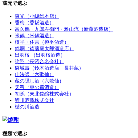
蔵元で選ぶ
東光（小嶋総本店）
香梅（香坂酒造）
富久鶴・九郎左衛門・雅山流（新藤酒造店）
米鶴（米鶴酒造）
樽平・住吉（樽平酒造）
錦爛（後藤康太郎酒造店）
出羽桜 （出羽桜酒造）
惣邑（長沼合名会社）
磐城壽（鈴木酒造店 長井蔵）
山法師（六歌仙）
蔵の隠し酒（六歌仙）
天弓（東の麓酒造）
初孫（東北銘醸株式会社）
鯉川酒造株式会社
楯の川酒造
種類で選ぶ