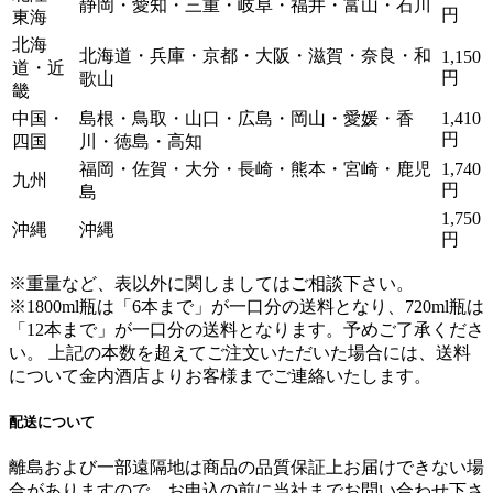
静岡・愛知・三重・岐阜・福井・富山・石川
円
東海
北海
北海道・兵庫・京都・大阪・滋賀・奈良・和
1,150
道・近
円
歌山
畿
中国・
島根・鳥取・山口・広島・岡山・愛媛・香
1,410
円
四国
川・徳島・高知
福岡・佐賀・大分・長崎・熊本・宮崎・鹿児
1,740
九州
円
島
1,750
沖縄
沖縄
円
※重量など、表以外に関しましてはご相談下さい。
※1800ml瓶は「6本まで」が一口分の送料となり、720ml瓶は
「12本まで」が一口分の送料となります。
予めご了承くださ
い。 上記の本数を超えてご注文いただいた場合には、送料
について金内酒店よりお客様までご連絡いたします。
配送について
離島および一部遠隔地は商品の品質保証上お届けできない場
合がありますので、お申込の前に当社までお問い合わせ下さ