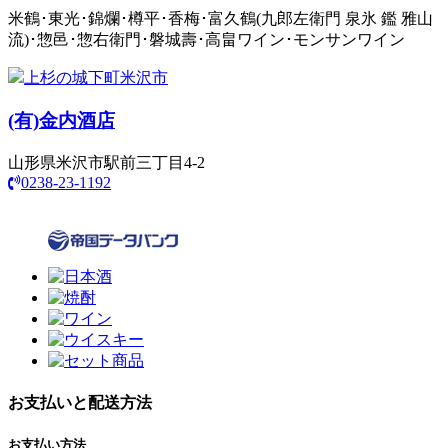
米鶴･東光･錦爛･樽平･香梅･富久鶴(九郎左衛門 泉氷 鑑 雅山
流)･惣邑･惣右衛門･磐城壽･高畠ワイン･モンサンワイン
上杉の城下町米沢市
(有)
金内酒店
山形県米沢市駅前三丁目4-2
0238-23-1192
お支払いと配送方法
お支払い方法