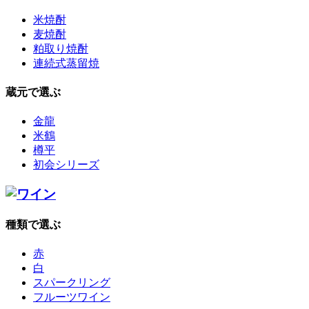
米焼酎
麦焼酎
粕取り焼酎
連続式蒸留焼
蔵元で選ぶ
金龍
米鶴
樽平
初会シリーズ
種類で選ぶ
赤
白
スパークリング
フルーツワイン