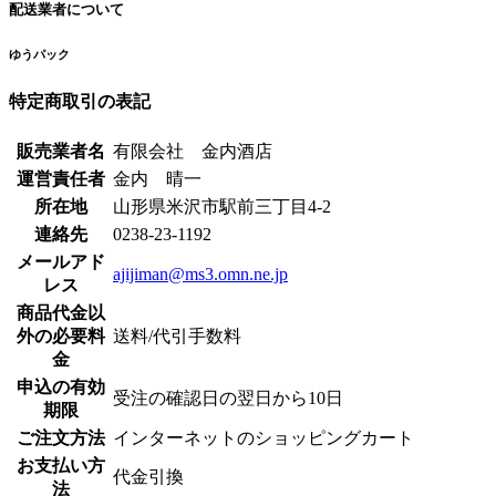
配送業者について
ゆうパック
特定商取引の表記
販売業者名
有限会社 金内酒店
運営責任者
金内 晴一
所在地
山形県米沢市駅前三丁目4-2
連絡先
0238-23-1192
メールアド
ajijiman@ms3.omn.ne.jp
レス
商品代金以
外の必要料
送料/代引手数料
金
申込の有効
受注の確認日の翌日から10日
期限
ご注文方法
インターネットのショッピングカート
お支払い方
代金引換
法