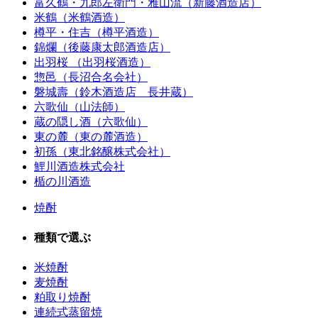
富久鶴・九郎左衛門・雅山流（新藤酒造店）
米鶴（米鶴酒造）
樽平・住吉（樽平酒造）
錦爛（後藤康太郎酒造店）
出羽桜 （出羽桜酒造）
惣邑（長沼合名会社）
磐城壽（鈴木酒造店 長井蔵）
六歌仙（山法師）
蔵の隠し酒（六歌仙）
東の麓（東の麓酒造）
初孫（東北銘醸株式会社）
鯉川酒造株式会社
楯の川酒造
焼酎
種類で選ぶ
米焼酎
麦焼酎
粕取り焼酎
連続式蒸留焼