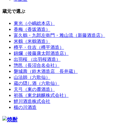
蔵元で選ぶ
東光（小嶋総本店）
香梅（香坂酒造）
富久鶴・九郎左衛門・雅山流（新藤酒造店）
米鶴（米鶴酒造）
樽平・住吉（樽平酒造）
錦爛（後藤康太郎酒造店）
出羽桜 （出羽桜酒造）
惣邑（長沼合名会社）
磐城壽（鈴木酒造店 長井蔵）
山法師（六歌仙）
蔵の隠し酒（六歌仙）
天弓（東の麓酒造）
初孫（東北銘醸株式会社）
鯉川酒造株式会社
楯の川酒造