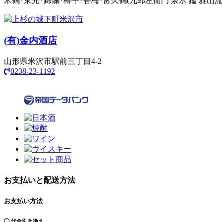
米鶴･東光･錦爛･樽平･香梅･富久鶴(九郎左衛門 泉氷 鑑 雅山
上杉の城下町米沢市
(有)
金内酒店
山形県米沢市駅前三丁目4-2
0238-23-1192
お支払いと配送方法
お支払い方法
◯ 代金引き換え