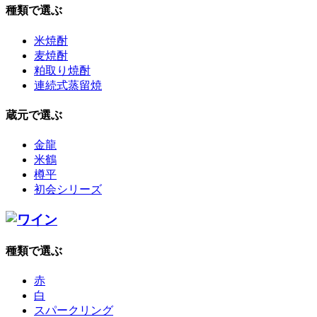
種類で選ぶ
米焼酎
麦焼酎
粕取り焼酎
連続式蒸留焼
蔵元で選ぶ
金龍
米鶴
樽平
初会シリーズ
種類で選ぶ
赤
白
スパークリング