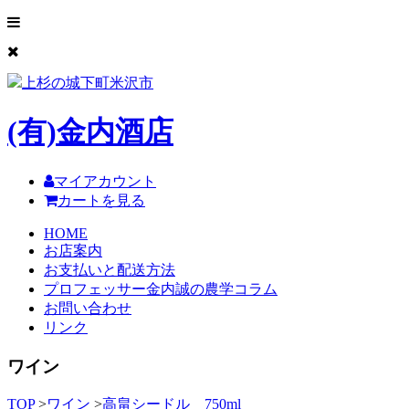
上杉の城下町米沢市
(有)
金内酒店
マイアカウント
カートを見る
HOME
お店案内
お支払いと配送方法
プロフェッサー金内誠の農学コラム
お問い合わせ
リンク
ワイン
TOP
>
ワイン
>
高畠シードル 750ml