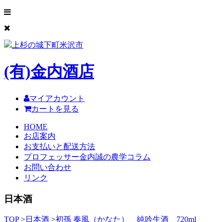
上杉の城下町米沢市
(有)
金内酒店
マイアカウント
カートを見る
HOME
お店案内
お支払いと配送方法
プロフェッサー金内誠の農学コラム
お問い合わせ
リンク
日本酒
TOP
>
日本酒
>
初孫 奏風（かなた） 純吟生酒 720ml