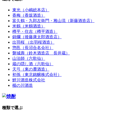
東光（小嶋総本店）
香梅（香坂酒造）
富久鶴・九郎左衛門・雅山流（新藤酒造店）
米鶴（米鶴酒造）
樽平・住吉（樽平酒造）
錦爛（後藤康太郎酒造店）
出羽桜 （出羽桜酒造）
惣邑（長沼合名会社）
磐城壽（鈴木酒造店 長井蔵）
山法師（六歌仙）
蔵の隠し酒（六歌仙）
天弓（東の麓酒造）
初孫（東北銘醸株式会社）
鯉川酒造株式会社
楯の川酒造
種類で選ぶ