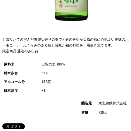
しぼりたての澄んだ奇麗な香りの奏でと春の爽やかな風の様に心地よい後味のハ
ーモニー。 ふくらみのある酸と旨味が旬の料理を一層引き立てます。
限定商品 受注のみ出荷！
原料米
出羽の里 100％
精米歩合
55％
アルコール分
15.5度
日本酒度
+1
醸造元
東北銘醸株式会社
容量
720ml