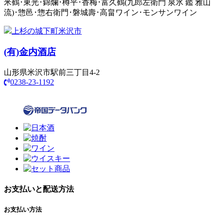
米鶴･東光･錦爛･樽平･香梅･富久鶴(九郎左衛門 泉氷 鑑 雅山
流)･惣邑･惣右衛門･磐城壽･高畠ワイン･モンサンワイン
上杉の城下町米沢市
(有)
金内酒店
山形県米沢市駅前三丁目4-2
0238-23-1192
お支払いと配送方法
お支払い方法