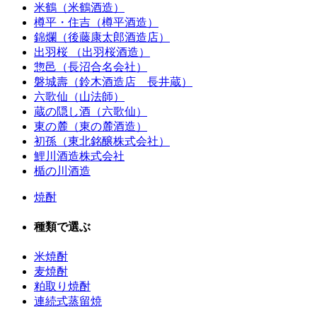
米鶴（米鶴酒造）
樽平・住吉（樽平酒造）
錦爛（後藤康太郎酒造店）
出羽桜 （出羽桜酒造）
惣邑（長沼合名会社）
磐城壽（鈴木酒造店 長井蔵）
六歌仙（山法師）
蔵の隠し酒（六歌仙）
東の麓（東の麓酒造）
初孫（東北銘醸株式会社）
鯉川酒造株式会社
楯の川酒造
焼酎
種類で選ぶ
米焼酎
麦焼酎
粕取り焼酎
連続式蒸留焼