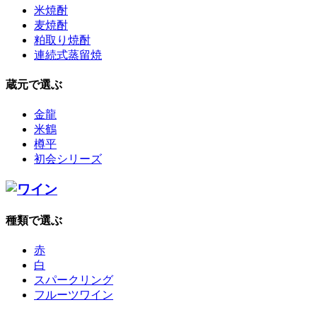
米焼酎
麦焼酎
粕取り焼酎
連続式蒸留焼
蔵元で選ぶ
金龍
米鶴
樽平
初会シリーズ
種類で選ぶ
赤
白
スパークリング
フルーツワイン