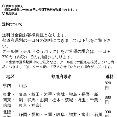
◯ 代金引き換え
（商品合計額に一律330円の代引手数料が加算されます。）
◯ 銀行振込
送料について
送料は全額お客様負担となります。
都道府県別の一口分の送料につきましては下記をご覧下さ
い。
クール便（チルドゆうパック）をご希望の場合は、一口＋
220円（内税）でのお届けになります。
※生酒や夏季期間中のご注文など、クール便での配送を推奨している商
品につきましては、クール便にて発送させていただく場合がございます。
地区
都道府県名
送料
820
県内
山形
円
東北・
青森・秋田・岩手・宮城・福島・長野・新
880
関東・
潟・群馬・山梨・栃木・茨城・埼玉・千葉・
円
信越
東京・神奈川
北陸・
990
静岡・愛知・三重・岐阜・福井・富山・石川
円