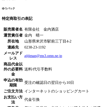
ゆうパック
特定商取引の表記
販売業者名
有限会社 金内酒店
運営責任者
金内 晴一
所在地
山形県米沢市駅前三丁目4-2
連絡先
0238-23-1192
メールアド
ajijiman@ms3.omn.ne.jp
レス
商品代金以
外の必要料
送料/代引手数料
金
申込の有効
受注の確認日の翌日から10日
期限
ご注文方法
インターネットのショッピングカート
お支払い方
代金引換
法