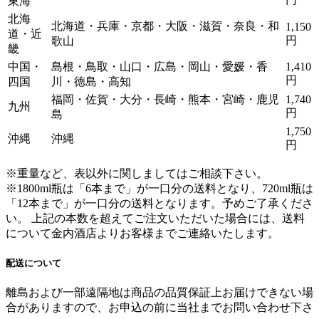
東海
北海
北海道・兵庫・京都・大阪・滋賀・奈良・和
1,150
道・近
円
歌山
畿
中国・
島根・鳥取・山口・広島・岡山・愛媛・香
1,410
円
四国
川・徳島・高知
福岡・佐賀・大分・長崎・熊本・宮崎・鹿児
1,740
九州
円
島
1,750
沖縄
沖縄
円
※重量など、表以外に関しましてはご相談下さい。
※1800ml瓶は「6本まで」が一口分の送料となり、720ml瓶は
「12本まで」が一口分の送料となります。
予めご了承くださ
い。 上記の本数を超えてご注文いただいた場合には、送料
について金内酒店よりお客様までご連絡いたします。
配送について
離島および一部遠隔地は商品の品質保証上お届けできない場
合がありますので、お申込の前に当社までお問い合わせ下さ