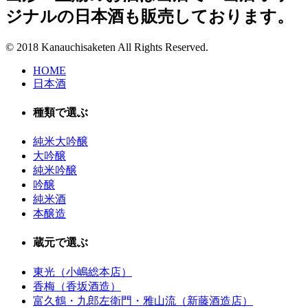
ジナルの日本酒も販売しております。
© 2018 Kanauchisaketen All Rights Reserved.
HOME
日本酒
種類で選ぶ
純米大吟醸
大吟醸
純米吟醸
吟醸
純米酒
本醸造
蔵元で選ぶ
東光（小嶋総本店）
香梅（香坂酒造）
富久鶴・九郎左衛門・雅山流（新藤酒造店）