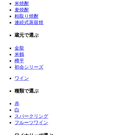
米焼酎
麦焼酎
粕取り焼酎
連続式蒸留焼
蔵元で選ぶ
金龍
米鶴
樽平
初会シリーズ
ワイン
種類で選ぶ
赤
白
スパークリング
フルーツワイン