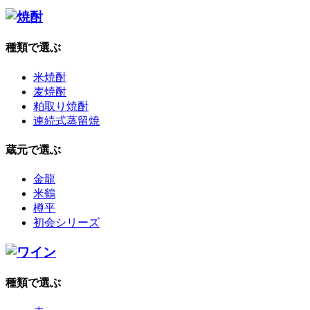
種類で選ぶ
米焼酎
麦焼酎
粕取り焼酎
連続式蒸留焼
蔵元で選ぶ
金龍
米鶴
樽平
初会シリーズ
種類で選ぶ