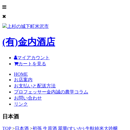
上杉の城下町米沢市
(有)
金内酒店
マイアカウント
カートを見る
HOME
お店案内
お支払いと配送方法
プロフェッサー金内誠の農学コラム
お問い合わせ
リンク
日本酒
TOP
>
日本酒
>
初孫 生原酒 翠華(すいか) 生酛純米大吟醸