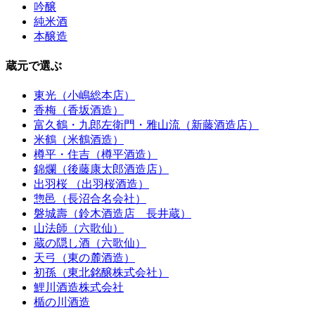
吟醸
純米酒
本醸造
蔵元で選ぶ
東光（小嶋総本店）
香梅（香坂酒造）
富久鶴・九郎左衛門・雅山流（新藤酒造店）
米鶴（米鶴酒造）
樽平・住吉（樽平酒造）
錦爛（後藤康太郎酒造店）
出羽桜 （出羽桜酒造）
惣邑（長沼合名会社）
磐城壽（鈴木酒造店 長井蔵）
山法師（六歌仙）
蔵の隠し酒（六歌仙）
天弓（東の麓酒造）
初孫（東北銘醸株式会社）
鯉川酒造株式会社
楯の川酒造