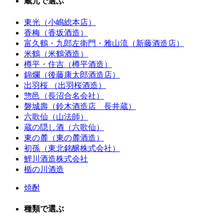
蔵元で選ぶ
東光（小嶋総本店）
香梅（香坂酒造）
富久鶴・九郎左衛門・雅山流（新藤酒造店）
米鶴（米鶴酒造）
樽平・住吉（樽平酒造）
錦爛（後藤康太郎酒造店）
出羽桜 （出羽桜酒造）
惣邑（長沼合名会社）
磐城壽（鈴木酒造店 長井蔵）
六歌仙（山法師）
蔵の隠し酒（六歌仙）
東の麓（東の麓酒造）
初孫（東北銘醸株式会社）
鯉川酒造株式会社
楯の川酒造
焼酎
種類で選ぶ