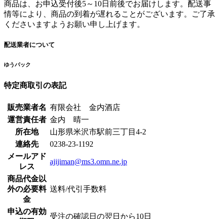
商品は、お申込受付後5～10日前後でお届けします。配送事
情等により、商品の到着が遅れることがございます。ご了承
くださいますようお願い申し上げます。
配送業者について
ゆうパック
特定商取引の表記
販売業者名
有限会社 金内酒店
運営責任者
金内 晴一
所在地
山形県米沢市駅前三丁目4-2
連絡先
0238-23-1192
メールアド
ajijiman@ms3.omn.ne.jp
レス
商品代金以
外の必要料
送料/代引手数料
金
申込の有効
受注の確認日の翌日から10日