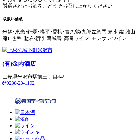
厳選されたお酒を、どうぞお召し上がりください。
取扱い酒蔵
米鶴･東光･錦爛･樽平･香梅･富久鶴(九郎左衛門 泉氷 鑑 雅山
流)･惣邑･惣右衛門･磐城壽･高畠ワイン･モンサンワイン
上杉の城下町米沢市
(有)
金内酒店
山形県米沢市駅前三丁目4-2
0238-23-1192