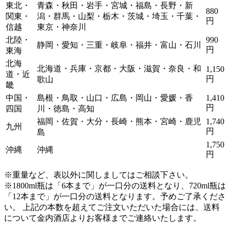
東北・
青森・秋田・岩手・宮城・福島・長野・新
880
関東・
潟・群馬・山梨・栃木・茨城・埼玉・千葉・
円
信越
東京・神奈川
北陸・
990
静岡・愛知・三重・岐阜・福井・富山・石川
円
東海
北海
北海道・兵庫・京都・大阪・滋賀・奈良・和
1,150
道・近
円
歌山
畿
中国・
島根・鳥取・山口・広島・岡山・愛媛・香
1,410
円
四国
川・徳島・高知
福岡・佐賀・大分・長崎・熊本・宮崎・鹿児
1,740
九州
円
島
1,750
沖縄
沖縄
円
※重量など、表以外に関しましてはご相談下さい。
※1800ml瓶は「6本まで」が一口分の送料となり、720ml瓶は
「12本まで」が一口分の送料となります。
予めご了承くださ
い。 上記の本数を超えてご注文いただいた場合には、送料
について金内酒店よりお客様までご連絡いたします。