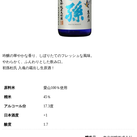
吟醸の華やかな香り、しぼりたてのフレッシュな風味。
やわらかく、ふんわりとした飲み口。
初孫杜氏 入魂の蔵出し生原酒！
原料米
愛山100％使用
精米
45％
アルコール分
17.3度
日本酒度
+1
酸度
1.7