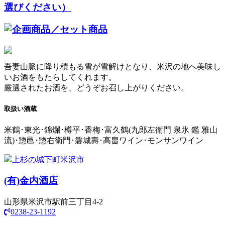
吾妻山脈に降り積もる雪が雪解けとなり、米沢の地へ美味し
いお酒をもたらしてくれます。
厳選されたお酒を、どうぞお召し上がりください。
取扱い酒蔵
米鶴･東光･錦爛･樽平･香梅･富久鶴(九郎左衛門 泉氷 鑑 雅山
流)･惣邑･惣右衛門･磐城壽･高畠ワイン･モンサンワイン
上杉の城下町米沢市
(有)
金内酒店
山形県米沢市駅前三丁目4-2
0238-23-1192