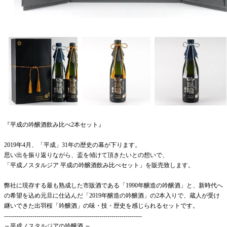
『平成の吟醸酒飲み比べ2本セット』
2019年4月、「平成」31年の歴史の幕が下ります。
思い出を振り返りながら、盃を傾けて頂きたいとの想いで、
「平成ノスタルジア 平成の吟醸酒飲み比べセット」を販売致します。
弊社に現存する最も熟成した市販酒である「1990年醸造の吟醸酒」と、新時代へ
の希望を込め元旦に仕込んだ「2019年醸造の吟醸酒」の2本入りで、蔵人が受け
継いできた出羽桜「吟醸酒」の味・技・歴史を感じられるセットです。
--------------------------------------------------------------------
～平成ノスタルジアの吟醸酒 ～