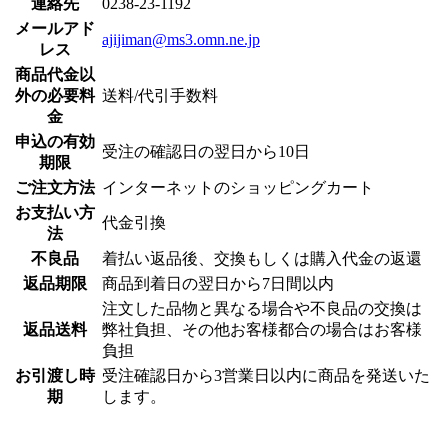
連絡先
0238-23-1192
メールアド
ajijiman@ms3.omn.ne.jp
レス
商品代金以
外の必要料
送料/代引手数料
金
申込の有効
受注の確認日の翌日から10日
期限
ご注文方法
インターネットのショッピングカート
お支払い方
代金引換
法
不良品
着払い返品後、交換もしくは購入代金の返還
返品期限
商品到着日の翌日から7日間以内
注文した品物と異なる場合や不良品の交換は
返品送料
弊社負担、その他お客様都合の場合はお客様
負担
お引渡し時
受注確認日から3営業日以内に商品を発送いた
期
します。