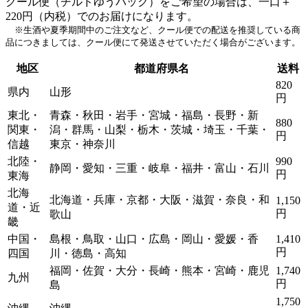
クール便（チルドゆうパック）をご希望の場合は、一口＋
220円（内税）でのお届けになります。
※生酒や夏季期間中のご注文など、クール便での配送を推奨している商
品につきましては、クール便にて発送させていただく場合がございます。
地区
都道府県名
送料
820
県内
山形
円
東北・
青森・秋田・岩手・宮城・福島・長野・新
880
関東・
潟・群馬・山梨・栃木・茨城・埼玉・千葉・
円
信越
東京・神奈川
北陸・
990
静岡・愛知・三重・岐阜・福井・富山・石川
円
東海
北海
北海道・兵庫・京都・大阪・滋賀・奈良・和
1,150
道・近
円
歌山
畿
中国・
島根・鳥取・山口・広島・岡山・愛媛・香
1,410
円
四国
川・徳島・高知
福岡・佐賀・大分・長崎・熊本・宮崎・鹿児
1,740
九州
円
島
1,750