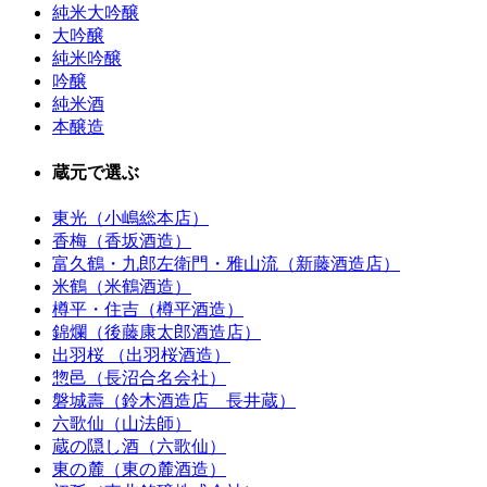
純米大吟醸
大吟醸
純米吟醸
吟醸
純米酒
本醸造
蔵元で選ぶ
東光（小嶋総本店）
香梅（香坂酒造）
富久鶴・九郎左衛門・雅山流（新藤酒造店）
米鶴（米鶴酒造）
樽平・住吉（樽平酒造）
錦爛（後藤康太郎酒造店）
出羽桜 （出羽桜酒造）
惣邑（長沼合名会社）
磐城壽（鈴木酒造店 長井蔵）
六歌仙（山法師）
蔵の隠し酒（六歌仙）
東の麓（東の麓酒造）