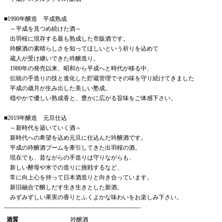
■1990年醸造 平成熟成
～平成を見つめ続けた酒～
出羽桜に現存する最も熟成した市販酒です。
吟醸酒の素晴らしさを知ってほしいという祈りを込めて
蔵人が受け継いできた吟醸造り。
1980年の発売以来、昭和から平成へと時代が移る中、
伝統の手造りの技と進化した貯蔵管理でその味を守り続けてきました
平成の歳月が生み出した美しい塾成。
穏やかで優しい熟成香と、豊かに広がる旨味をご体感下さい。
■2019年醸造 元旦仕込
～新時代を築いていく酒～
新時代への希望を込め元旦に仕込んだ吟醸酒です。
平成の吟醸酒ブームを牽引してきた出羽桜の酒。
現在でも、昔ながらの手造りは守りながらも、
新しい酵母や米での造りに挑戦するなど、
常に向上心を持って日本酒造りと向き合っています。
新旧融合で醸しだす生き生きとした新酒。
みずみずしい果実の香りとふくよかな味わいをお楽しみ下さい。
---------------------------------------------------------------------
酒質
吟醸酒