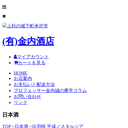
上杉の城下町米沢市
(有)
金内酒店
マイアカウント
カートを見る
HOME
お店案内
お支払いと配送方法
プロフェッサー金内誠の農学コラム
お問い合わせ
リンク
日本酒
TOP
>
日本酒
>
出羽桜 平成ノスタルジア