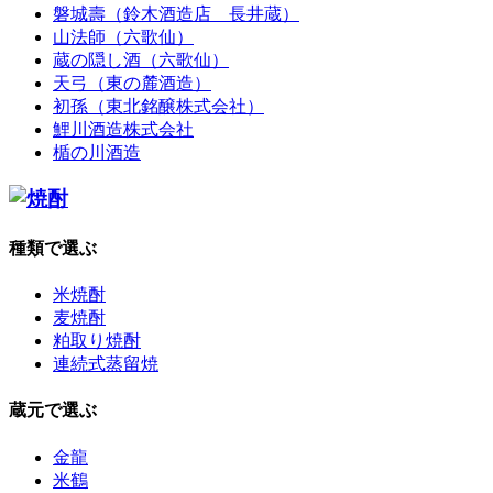
磐城壽（鈴木酒造店 長井蔵）
山法師（六歌仙）
蔵の隠し酒（六歌仙）
天弓（東の麓酒造）
初孫（東北銘醸株式会社）
鯉川酒造株式会社
楯の川酒造
種類で選ぶ
米焼酎
麦焼酎
粕取り焼酎
連続式蒸留焼
蔵元で選ぶ
金龍
米鶴