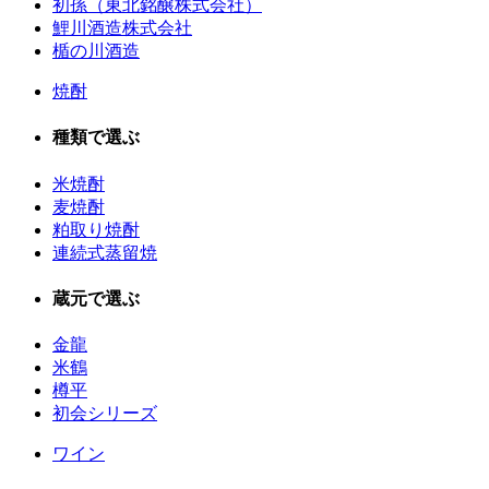
初孫（東北銘醸株式会社）
鯉川酒造株式会社
楯の川酒造
焼酎
種類で選ぶ
米焼酎
麦焼酎
粕取り焼酎
連続式蒸留焼
蔵元で選ぶ
金龍
米鶴
樽平
初会シリーズ
ワイン