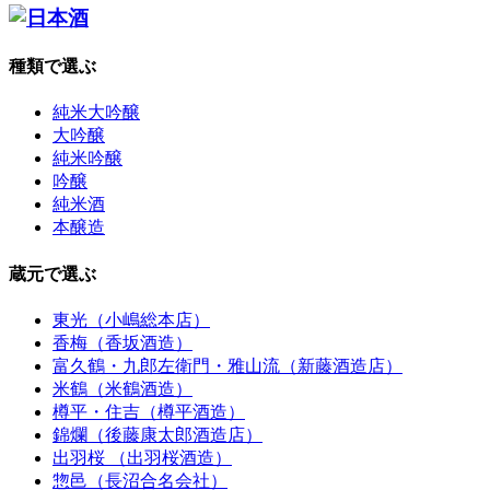
種類で選ぶ
純米大吟醸
大吟醸
純米吟醸
吟醸
純米酒
本醸造
蔵元で選ぶ
東光（小嶋総本店）
香梅（香坂酒造）
富久鶴・九郎左衛門・雅山流（新藤酒造店）
米鶴（米鶴酒造）
樽平・住吉（樽平酒造）
錦爛（後藤康太郎酒造店）
出羽桜 （出羽桜酒造）
惣邑（長沼合名会社）