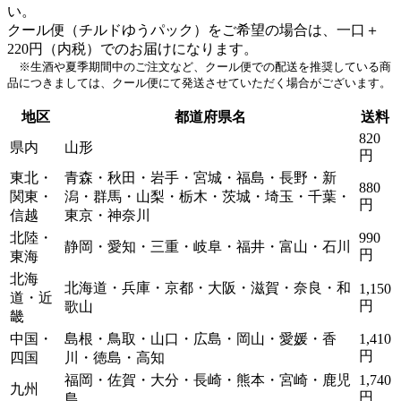
い。
クール便（チルドゆうパック）をご希望の場合は、一口＋
220円（内税）でのお届けになります。
※生酒や夏季期間中のご注文など、クール便での配送を推奨している商
品につきましては、クール便にて発送させていただく場合がございます。
地区
都道府県名
送料
820
県内
山形
円
東北・
青森・秋田・岩手・宮城・福島・長野・新
880
関東・
潟・群馬・山梨・栃木・茨城・埼玉・千葉・
円
信越
東京・神奈川
北陸・
990
静岡・愛知・三重・岐阜・福井・富山・石川
円
東海
北海
北海道・兵庫・京都・大阪・滋賀・奈良・和
1,150
道・近
円
歌山
畿
中国・
島根・鳥取・山口・広島・岡山・愛媛・香
1,410
円
四国
川・徳島・高知
福岡・佐賀・大分・長崎・熊本・宮崎・鹿児
1,740
九州
円
島