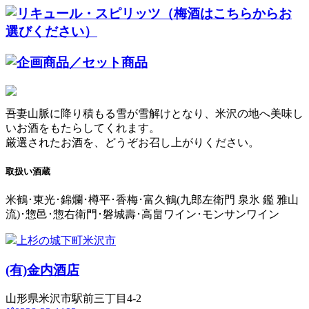
吾妻山脈に降り積もる雪が雪解けとなり、米沢の地へ美味し
いお酒をもたらしてくれます。
厳選されたお酒を、どうぞお召し上がりください。
取扱い酒蔵
米鶴･東光･錦爛･樽平･香梅･富久鶴(九郎左衛門 泉氷 鑑 雅山
流)･惣邑･惣右衛門･磐城壽･高畠ワイン･モンサンワイン
上杉の城下町米沢市
(有)
金内酒店
山形県米沢市駅前三丁目4-2