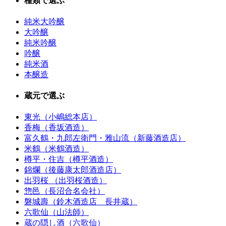
種類で選ぶ
純米大吟醸
大吟醸
純米吟醸
吟醸
純米酒
本醸造
蔵元で選ぶ
東光（小嶋総本店）
香梅（香坂酒造）
富久鶴・九郎左衛門・雅山流（新藤酒造店）
米鶴（米鶴酒造）
樽平・住吉（樽平酒造）
錦爛（後藤康太郎酒造店）
出羽桜 （出羽桜酒造）
惣邑（長沼合名会社）
磐城壽（鈴木酒造店 長井蔵）
六歌仙（山法師）
蔵の隠し酒（六歌仙）