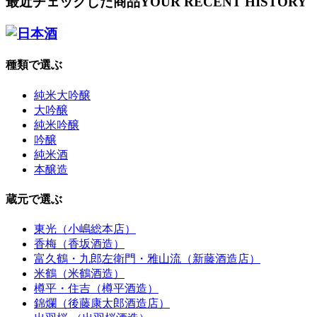
最近チェックした商品
YOUR RECENT HISTORY
種類で選ぶ
純米大吟醸
大吟醸
純米吟醸
吟醸
純米酒
本醸造
蔵元で選ぶ
東光（小嶋総本店）
香梅（香坂酒造）
富久鶴・九郎左衛門・雅山流（新藤酒造店）
米鶴（米鶴酒造）
樽平・住吉（樽平酒造）
錦爛（後藤康太郎酒造店）