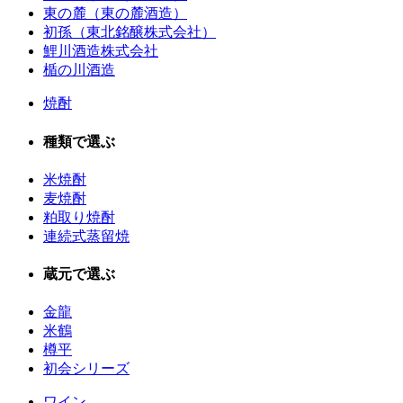
東の麓（東の麓酒造）
初孫（東北銘醸株式会社）
鯉川酒造株式会社
楯の川酒造
焼酎
種類で選ぶ
米焼酎
麦焼酎
粕取り焼酎
連続式蒸留焼
蔵元で選ぶ
金龍
米鶴
樽平
初会シリーズ
ワイン