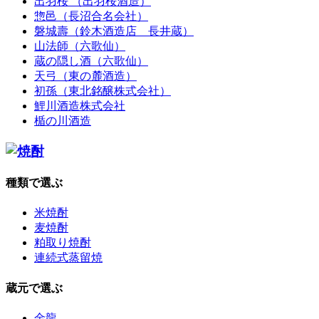
出羽桜 （出羽桜酒造）
惣邑（長沼合名会社）
磐城壽（鈴木酒造店 長井蔵）
山法師（六歌仙）
蔵の隠し酒（六歌仙）
天弓（東の麓酒造）
初孫（東北銘醸株式会社）
鯉川酒造株式会社
楯の川酒造
種類で選ぶ
米焼酎
麦焼酎
粕取り焼酎
連続式蒸留焼
蔵元で選ぶ
金龍