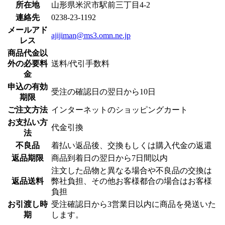
所在地
山形県米沢市駅前三丁目4-2
連絡先
0238-23-1192
メールアド
ajijiman@ms3.omn.ne.jp
レス
商品代金以
外の必要料
送料/代引手数料
金
申込の有効
受注の確認日の翌日から10日
期限
ご注文方法
インターネットのショッピングカート
お支払い方
代金引換
法
不良品
着払い返品後、交換もしくは購入代金の返還
返品期限
商品到着日の翌日から7日間以内
注文した品物と異なる場合や不良品の交換は
返品送料
弊社負担、その他お客様都合の場合はお客様
負担
お引渡し時
受注確認日から3営業日以内に商品を発送いた
期
します。