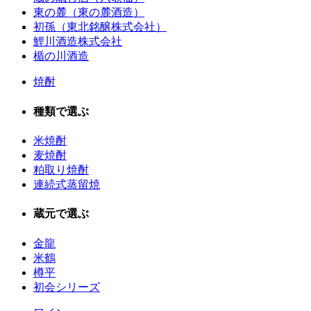
東の麓（東の麓酒造）
初孫（東北銘醸株式会社）
鯉川酒造株式会社
楯の川酒造
焼酎
種類で選ぶ
米焼酎
麦焼酎
粕取り焼酎
連続式蒸留焼
蔵元で選ぶ
金龍
米鶴
樽平
初会シリーズ