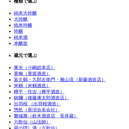
種類で選ぶ
純米大吟醸
大吟醸
純米吟醸
吟醸
純米酒
本醸造
蔵元で選ぶ
東光（小嶋総本店）
香梅（香坂酒造）
富久鶴・九郎左衛門・雅山流（新藤酒造店）
米鶴（米鶴酒造）
樽平・住吉（樽平酒造）
錦爛（後藤康太郎酒造店）
出羽桜 （出羽桜酒造）
惣邑（長沼合名会社）
磐城壽（鈴木酒造店 長井蔵）
六歌仙（山法師）
蔵の隠し酒（六歌仙）