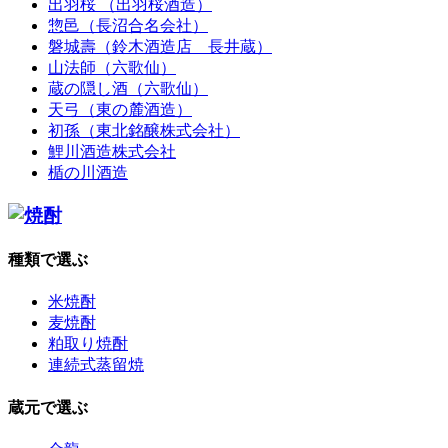
出羽桜 （出羽桜酒造）
惣邑（長沼合名会社）
磐城壽（鈴木酒造店 長井蔵）
山法師（六歌仙）
蔵の隠し酒（六歌仙）
天弓（東の麓酒造）
初孫（東北銘醸株式会社）
鯉川酒造株式会社
楯の川酒造
種類で選ぶ
米焼酎
麦焼酎
粕取り焼酎
連続式蒸留焼
蔵元で選ぶ