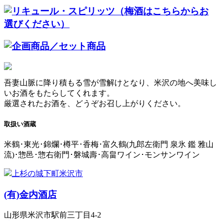
吾妻山脈に降り積もる雪が雪解けとなり、米沢の地へ美味し
いお酒をもたらしてくれます。
厳選されたお酒を、どうぞお召し上がりください。
取扱い酒蔵
米鶴･東光･錦爛･樽平･香梅･富久鶴(九郎左衛門 泉氷 鑑 雅山
流)･惣邑･惣右衛門･磐城壽･高畠ワイン･モンサンワイン
上杉の城下町米沢市
(有)
金内酒店
山形県米沢市駅前三丁目4-2