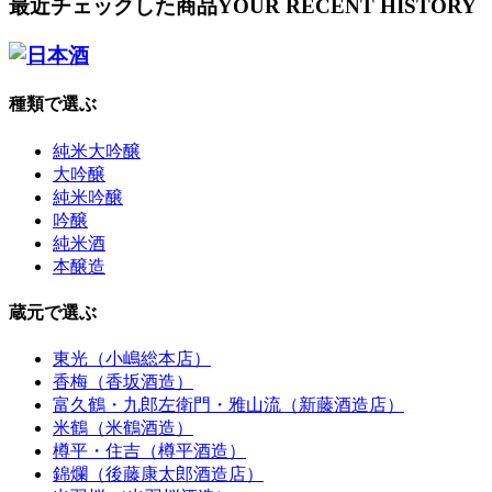
最近チェックした商品
YOUR RECENT HISTORY
種類で選ぶ
純米大吟醸
大吟醸
純米吟醸
吟醸
純米酒
本醸造
蔵元で選ぶ
東光（小嶋総本店）
香梅（香坂酒造）
富久鶴・九郎左衛門・雅山流（新藤酒造店）
米鶴（米鶴酒造）
樽平・住吉（樽平酒造）
錦爛（後藤康太郎酒造店）