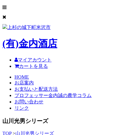
上杉の城下町米沢市
(有)
金内酒店
マイアカウント
カートを見る
HOME
お店案内
お支払いと配送方法
プロフェッサー金内誠の農学コラム
お問い合わせ
リンク
山川光男シリーズ
TOP
>
山川光男シリーズ