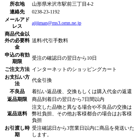
所在地
山形県米沢市駅前三丁目4-2
連絡先
0238-23-1192
メールアド
ajijiman@ms3.omn.ne.jp
レス
商品代金以
外の必要料
送料/代引手数料
金
申込の有効
受注の確認日の翌日から10日
期限
ご注文方法
インターネットのショッピングカート
お支払い方
代金引換
法
不良品
着払い返品後、交換もしくは購入代金の返還
返品期限
商品到着日の翌日から7日間以内
注文した品物と異なる場合や不良品の交換は
返品送料
弊社負担、その他お客様都合の場合はお客様
負担
お引渡し時
受注確認日から3営業日以内に商品を発送いた
期
します。