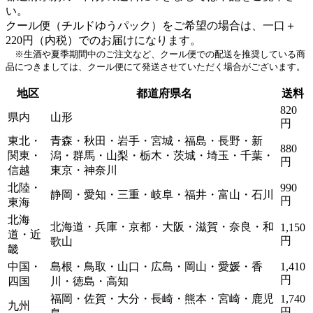
い。
クール便（チルドゆうパック）をご希望の場合は、一口＋
220円（内税）でのお届けになります。
※生酒や夏季期間中のご注文など、クール便での配送を推奨している商
品につきましては、クール便にて発送させていただく場合がございます。
地区
都道府県名
送料
820
県内
山形
円
東北・
青森・秋田・岩手・宮城・福島・長野・新
880
関東・
潟・群馬・山梨・栃木・茨城・埼玉・千葉・
円
信越
東京・神奈川
北陸・
990
静岡・愛知・三重・岐阜・福井・富山・石川
円
東海
北海
北海道・兵庫・京都・大阪・滋賀・奈良・和
1,150
道・近
円
歌山
畿
中国・
島根・鳥取・山口・広島・岡山・愛媛・香
1,410
円
四国
川・徳島・高知
福岡・佐賀・大分・長崎・熊本・宮崎・鹿児
1,740
九州
円